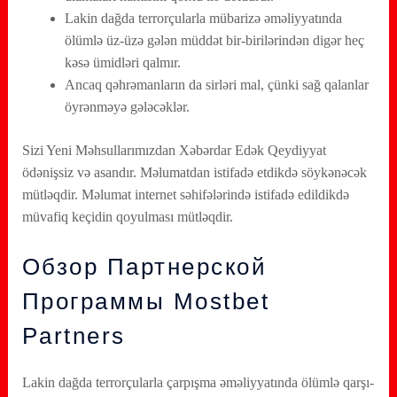
Lakin dağda terrorçularla mübarizə əməliyyatında
ölümlə üz-üzə gələn müddət bir-birilərindən digər heç
kəsə ümidləri qalmır.
Ancaq qəhrəmanların da sirləri mal, çünki sağ qalanlar
öyrənməyə gələcəklər.
Sizi Yeni Məhsullarımızdan Xəbərdar Edək Qeydiyyat
ödənişsiz və asandır. Məlumatdan istifadə etdikdə söykənəcək
mütləqdir. Məlumat internet səhifələrində istifadə edildikdə
müvafiq keçidin qoyulması mütləqdir.
Обзор Партнерской
Программы Mostbet
Partners
Lakin dağda terrorçularla çarpışma əməliyyatında ölümlə qarşı-