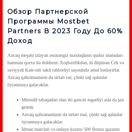
Обзор Партнерской
Программы Mostbet
Partners В 2023 Году До 60%
Доход
Ancaq meşəni izləyən əsrarəngiz məxluqların quduz ulamaları
hamısını qorxu ilə doldurur. Xoşbəxtlikdən, iti düşünən Cek və
səviyyəli Kate-nin sakit rəhbərliyi sayəsində əməl bəsləyirlər.
Ancaq qəhrəmanların da sirləri var, çünki sağ qalanlar
öyrənməyə gələcəklər.
⁣Müxtəlif təbəqədən olan iki gəncin əsgərliyi əsla də şax
getmir.
Ancaq qəhrəmanların da sirləri mal, çünki sağ qalanlar
öyrənməyə gələcəklər.
İdman mərcləri və onlayn kazino 500 Bonus qazanın