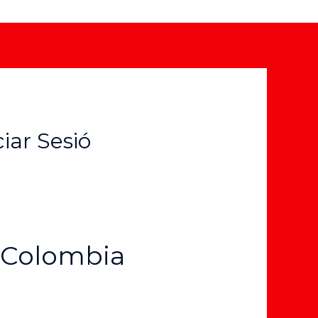
iar Sesió
n Colombia