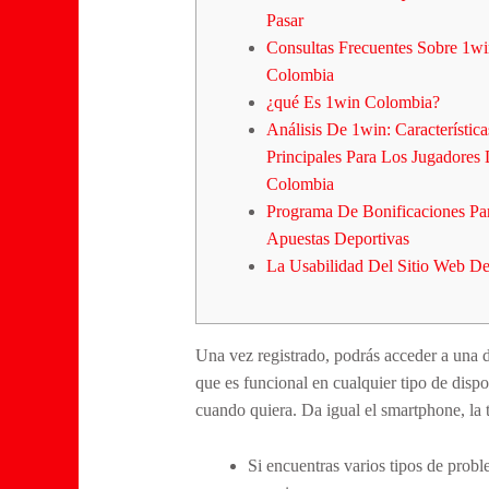
Pasar
Consultas Frecuentes Sobre 1w
Colombia
¿qué Es 1win Colombia?
Análisis De 1win: Característica
Principales Para Los Jugadores
Colombia
Programa De Bonificaciones Pa
Apuestas Deportivas
La Usabilidad Del Sitio Web D
Una vez registrado, podrás acceder a una d
que es funcional en cualquier tipo de disp
cuando quiera. Da igual el smartphone, la ta
Si encuentras varios tipos de probl