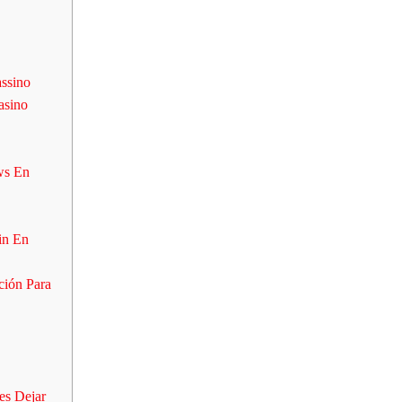
ssino
asino
ws En
in En
ción Para
s Dejar