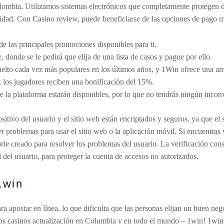
lombia. Utilizamos sistemas electrónicos que completamente protegen de
idad. Con Casino review, puede beneficiarse de las opciones de pago 
 las principales promociones disponibles para ti.
donde se le pedirá que elija de una lista de casos y pague por ello.
uelto cada vez más populares en los últimos años, y 1Win ofrece una am
, los jugadores reciben una bonificación del 15%.
de la plataforma estarán disponibles, por lo que no tendrás ningún incon
itivo del usuario y el sitio web están encriptados y seguros, ya que el 
 problemas para usar el sitio web o la aplicación móvil. Si encuentras
rte creado para resolver los problemas del usuario. La verificación cons
 del usuario, para proteger la cuenta de accesos no autorizados.
1win
 apostar en línea, lo que dificulta que las personas elijan un buen ne
 los casinos actualización en Columbia y en todo el mundo – 1win! 1win