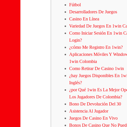
Fútbol
Desarrolladores De Juegos
Casino En Línea
Variedad De Juegos En 1win Ca
Como Iniciar Sesión En 1win C
Login?
¿cómo Me Registro En 1win?
Aplicaciones Móviles Y Windo
1win Colombia
Como Retirar De Casino 1win
¿hay Juegos Disponibles En 1w
Inglés?
¿por Qué 1win Es La Mejor Op
Los Jugadores De Colombia?
Bono De Devolución Del 30
Asistencia Al Jugador
Juegos De Casino En Vivo
Bonos De Casino Que No Puede