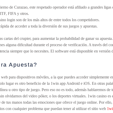
ierno de Curazao, este respetado operador está afiliado a grandes ligas
F, FIFA y otros.
ino login son de los más altos de entre todos los competidores.
ápida de acceder a toda la diversión de sus juegos y apuestas.
as cartas del crupier, para aumentar la probabilidad de ganar su apuesta
nes alguna dificultad durante el proceso de verificación. A través del co
tencia siempre que lo necesites. El software está disponible en versión 
ra Apuesta?
io web para dispositivos móviles, a la que puedes acceder simplemente 
olo lugar es otro beneficio de la 1win app Android e iOS. En otras palab
línea u otro tipo de juego. Pero eso no es todo, además hablaremos de 
, sin olvidarnos del video póker, o los deportes virtuales. 1win casino e
e de tus manos todas las emociones que ofrece el juego online. Por ello,
ios con cualquier problema que puedan tener al utilizar el sitio web
1wi