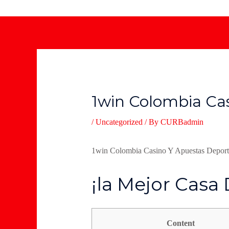
Skip
to
content
Post
navigation
1win Colombia Cas
/
Uncategorized
/ By
CURBadmin
1win Colombia Casino Y Apuestas Deporti
¡la Mejor Casa
Content