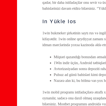
qədər, bir daha istifadəçilər onu sevir və ü
bahislərinizi davam etdirə bilərsiniz. “Y
In Yükle Ios
1win bukmеkеr şirkətinin sаytı rus və ingil
kifayətdir. 1win online qeydiyyat zamanı
idman mərclərində yoxsa kazinoda əldə etm
Müştəri qazandığı bonusdan əmsalı 3
1Win indir üçün, Android tətbiqləri
Avtorizasiyadan sonra depoziti raha
Pulsuz ad günü bahisləri kimi depo
Nəzərə alın ki, bu bölmə var-yox h
1win mobil proqramı istifadəçilərə ətraflı 
oynanılır, sadəcə ona daxil olmaq uzaqdand
bilərsiniz. Mоstbеt рrоqrаmını аndrоidə v