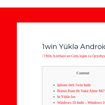
Skip
to
content
Post
navigation
1win Yüklə Androi
/
1Win Azerbaycan Giriş login və Qeydiyya
Content
Iphone ötrü 1win Indir
Bonus Puan Ile Yakıt Alınır Mi?
In Yükle Ios
Windows 10 Indir – Windows 1