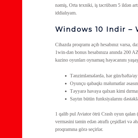
nəmiş, Orta texniki, iş təcrübəm 5 ildən 
iddialıyam.
Windows 10 Indir –
Cihazda proqramı açıb hesabınız varsa, daxi
1win-dən bonus hesabınıza anında 200 AZN
kazino oyunları oynamaq həyəcanını yaşayı
Tənzimləmələrdə, hər gün/həftə/ay i
Oyunçu qabaqkı məlumatlar əsasında
Təyyarə havaya qalxan kimi dırmaşm
Saytın bütün funksiyalarını dəstək
1 qalib pul Aviator ötrü Crash oyun qalan (
verməsini təmin edən ətraflı çeşidləri və
proqramına görə seçirlər.