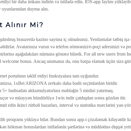
etdiyi bir daha imkanı indirin və istifadə edin. İOS-app faylını yükləyi
r oyunlarından duyma alın.
t Alınır Mi?
rılmış brauzerdə kazino saytına iç olmalısınız. Yeniləmələr tətbiq işə s
lidirlər. Avatarınıza vurun və telefon nömrənizi/e-poçt adresinizi və prof
birlərinə aşağıdakıları nümunə göstərə bilərik. For all new users from 
l welcome bonus. Ancaq unutsanız da, onu bərpa eləmək üçün sizə gün
rnet portalının təklif etdiyi funksiyalara tam uyğundur.
sinizsə, 1xBet ARIZONA zerkalo daha bədii seçimlərdən biridir.
ilə 5+ hadisədən akkumulyatorlara məbləğin 5 mislini yatırmaq.
n uçur və müəyyən hündürlüyə 1win indir çatdıqdan sonra gözdən itir.
id edin ikinci rütbəli bazarları, interval və statistika mərclərini yan-yör
iç edib proqramı yükləyə bilər. Bundan sonra app-i çözələmək kifayətdir
ərkən hökmən bonuslardan istifadənin şərtlərinə və müddətinə diqqət yet