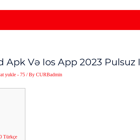
d Apk Və Ios App 2023 Pulsuz I
t yukle - 75
/ By
CURBadmin
0 Türkçe