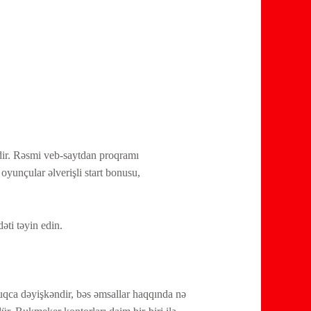
şdir. Rəsmi veb-saytdan proqramı
yunçular əlverişli start bonusu,
əti təyin edin.
qca dəyişkəndir, bəs əmsallar haqqında nə