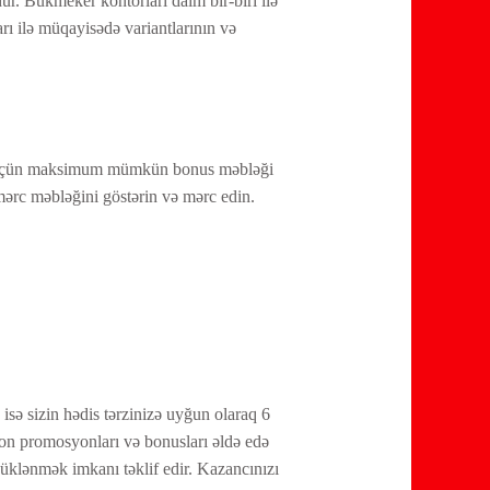
r. Bukmeker kontorları daim bir-biri ilə
arı ilə müqayisədə variantlarının və
ması üçün maksimum mümkün bonus məbləği
mərc məbləğini göstərin və mərc edin.
isə sizin hədis tərzinizə uyğun olaraq 6
 son promosyonları və bonusları əldə edə
üklənmək imkanı təklif edir. Kazancınızı