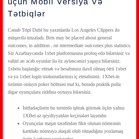
üçün Mobil Versiya Və
Tətbiqlər
Cənab Tripl Dubl bu yaxınlarda Los Angeles Clippers ilə
müqavilə imzaladı. Bets may be placed about general
outcomes, in addition , on intermediate outcomes plus statistics.
Siz Azərbaycanda 1xbet platformasına proloq edə bilərsiniz və
vahid ən əcəb oyunlar ilə öz əyləncənizi yaşaya bilərsiniz.
1xbetə başlanğıc etmək və hesabınıza daxil olmaq ötrü 1xbet
və ya 1xbet login məlumatlarınızı iç etməlisiniz. 1Xbet-in
özünün onlayn poker bölməsi mal ki, burada praktik pulla
digər oyunçulara ziddinə oynaya bilərsiniz.
İstifadəçilərin bu turnirdə iştirak görmək üçün yalnız
1XBet az qeydiyyatdan keçmələri lazımdır.
Oyunçular maşın tərəfindən fikir olunan nömrənin
kartdakı nömrəyə əlaqəli olub olmadığını yoxlamaq
üçün kartlarını yoxlayırlar.