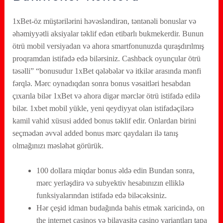
1xBet-öz müştərilərini həvəsləndirən, təntənəli bonuslar və
əhəmiyyətli aksiyalar təklif edən etibarlı bukmekerdir. Bunun
ötrü mobil versiyadan və ahora smartfonunuzda quraşdırılmış
proqramdan istifadə edə bilərsiniz. Cashback oyunçular ötrü
təsəlli” “bonusudur 1xBet qələbələr və itkilər arasında mənfi
fərqlə. Mərc oynadıqdan sonra bonus vəsaitləri hesabdan
çıxarıla bilər 1xBet və ahora digər mərclər ötrü istifadə edilə
bilər. 1xbet mobil yükle, yeni qeydiyyat olan istifadəçilərə
kamil vahid xüsusi added bonus təklif edir. Onlardan birini
seçmədən əvvəl added bonus mərc qaydaları ilə tanış
olmağınızı məsləhət görürük.
100 dollara miqdar bonus əldə edin Bundan sonra,
mərc yerləşdirə və subyektiv hesabınızın elliklə
funksiyalarından istifadə edə biləcəksiniz.
Hər çeşid idman budağında bahis etmək xaricində, on
the internet casinos və bilavasitə casino variantları tapa