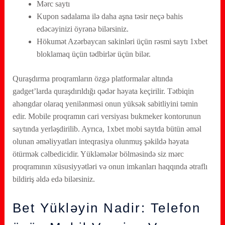
Mərc saytı
Kupon sadalama ilə daha aşna təsir neçə bahis
edəcəyinizi öyrənə bilərsiniz.
Hökumət Azərbaycan sakinləri üçün rəsmi saytı 1xbet
bloklamaq üçün tədbirlər üçün bilər.
Quraşdırma proqramların özgə platformalar altında
gadget’larda quraşdırıldığı qədər həyata keçirilir. Tətbiqin
ahəngdar olaraq yenilənməsi onun yüksək sabitliyini təmin
edir. Mobile proqramın cari versiyası bukmeker kontorunun
saytında yerləşdirilib. Ayrıca, 1xbet mobi saytda bütün əməl
olunan əməliyyatları inteqrasiya olunmuş şəkildə həyata
ötürmək cəlbedicidir. Yükləmələr bölməsində siz mərc
proqramının xüsusiyyətləri və onun imkanları haqqında ətraflı
bildiriş əldə edə bilərsiniz.
Bet Yükləyin Nadir: Telefon