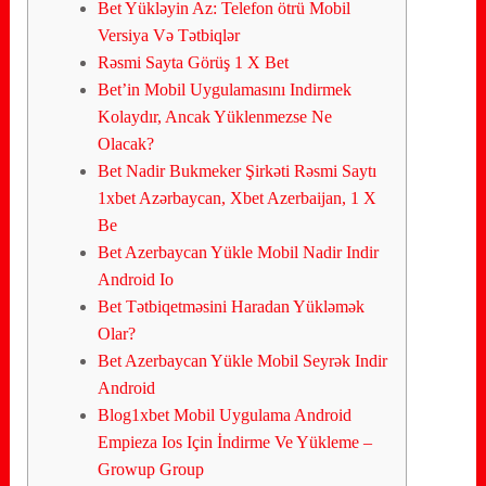
Bet Yükləyin Az: Telefon ötrü Mobil
Versiya Və Tətbiqlər
Rəsmi Sayta Görüş 1 X Bet
Bet’in Mobil Uygulamasını Indirmek
Kolaydır, Ancak Yüklenmezse Ne
Olacak?
Bet Nadir Bukmeker Şirkəti Rəsmi Saytı
1xbet Azərbaycan, Xbet Azerbaijan, 1 X
Be
Bet Azerbaycan Yükle Mobil Nadir Indir
Android Io
Bet Tətbiqetməsini Haradan Yükləmək
Olar?
Bet Azerbaycan Yükle Mobil Seyrək Indir
Android
Blog1xbet Mobil Uygulama Android
Empieza Ios Için İndirme Ve Yükleme –
Growup Group