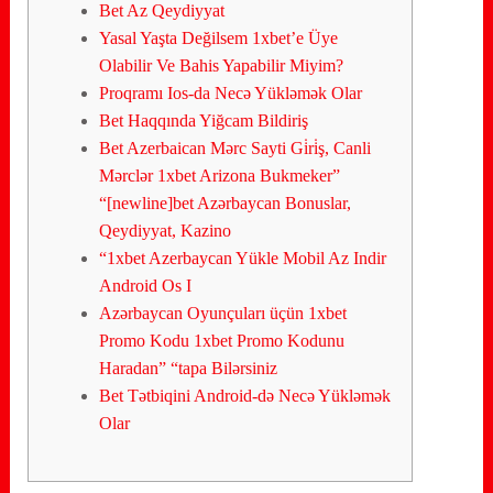
Bet Az Qeydiyyat
Yasal Yaşta Değilsem 1xbet’e Üye
Olabilir Ve Bahis Yapabilir Miyim?
Proqramı Ios-da Necə Yükləmək Olar
Bet Haqqında Yiğcam Bildiriş
Bet Azerbaican Mərc Sayti Gi̇ri̇ş, Canli
Mərclər 1xbet Arizona Bukmeker”
“[newline]bet Azərbaycan Bonuslar,
Qeydiyyat, Kazino
“1xbet Azerbaycan Yükle Mobil Az Indir
Android Os I
Azərbaycan Oyunçuları üçün 1xbet
Promo Kodu 1xbet Promo Kodunu
Haradan” “tapa Bilərsiniz
Bet Tətbiqini Android-də Necə Yükləmək
Olar