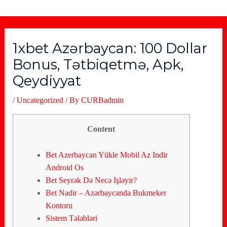
Skip
to
Post
content
navigation
1xbet Azərbaycan: 100 Dollar
Bonus, Tətbiqetmə, Apk,
Qeydiyyat
/
Uncategorized
/ By
CURBadmin
Content
Bet Azerbaycan Yükle Mobil Az Indir
Android Os
Bet Seyrək Də Necə Işləyir?
Bet Nadir – Azərbaycanda Bukmeker
Kontoru
Sistem Tələbləri