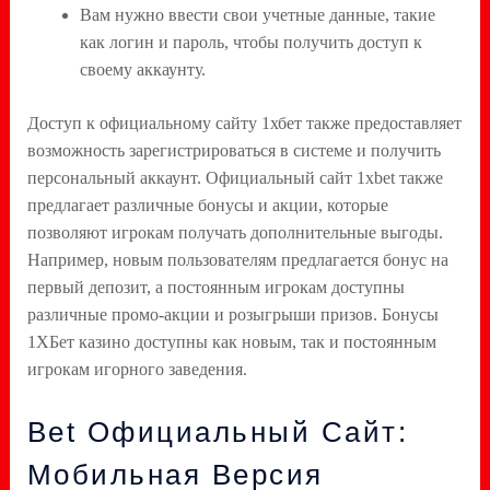
Вам нужно ввести свои учетные данные, такие
как логин и пароль, чтобы получить доступ к
своему аккаунту.
Доступ к официальному сайту 1хбет также предоставляет
возможность зарегистрироваться в системе и получить
персональный аккаунт. Официальный сайт 1xbet также
предлагает различные бонусы и акции, которые
позволяют игрокам получать дополнительные выгоды.
Например, новым пользователям предлагается бонус на
первый депозит, а постоянным игрокам доступны
различные промо-акции и розыгрыши призов. Бонусы
1ХБет казино доступны как новым, так и постоянным
игрокам игорного заведения.
Bet Официальный Сайт:
Мобильная Версия