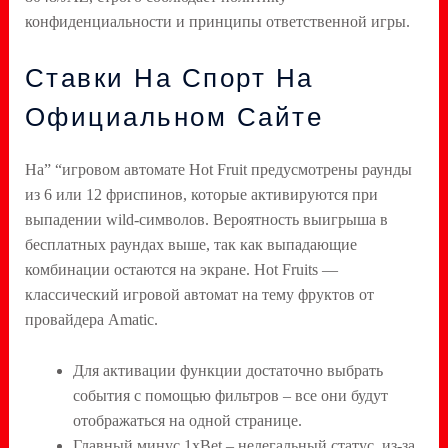
конфиденциальности и принципы ответственной игры.
Ставки На Спорт На
Официальном Сайте
На” “игровом автомате Hot Fruit предусмотрены раунды
из 6 или 12 фриспинов, которые активируются при
выпадении wild-символов. Вероятность выигрыша в
бесплатных раундах выше, так как выпадающие
комбинации остаются на экране. Hot Fruits —
классический игровой автомат на тему фруктов от
провайдера Amatic.
Для активации функции достаточно выбрать
события с помощью фильтров – все они будут
отображаться на одной странице.
Главный минус 1xBet – нелегальный статус, из-за