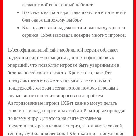
желание войти в личный кабинет.
Букмекерская контора стала известна в интернете
благодаря широкому выбору
Благодаря своей надежности и высокому уровню
сервиса, 1xbet завоевала доверие многих игроков.
1xbet официальный сайт мобильной версии обладает
надежной системой защиты данных и финансовых
операций, что позволяет игрокам быть уверенными в
безопасности своих средств. Кроме того, на сайте
предусмотрена возможность связи с технической
поддержкой, которая всегда готова помочь игрокам в
случае возникновения вопросов или проблем.
Авторизованные игроки 1ХБет казино могут делать
ставки на исход спортивных событий, которые проходят
по всему миру. Для этого на сайте букмекера
представлены разные виды спорта, в том числе хоккей,
теннис, футбол и волейбол. 1ХБет казино – популярное