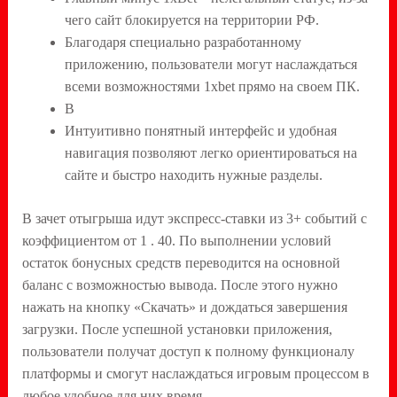
чего сайт блокируется на территории РФ.
Благодаря специально разработанному
приложению, пользователи могут наслаждаться
всеми возможностями 1xbet прямо на своем ПК.
В
Интуитивно понятный интерфейс и удобная
навигация позволяют легко ориентироваться на
сайте и быстро находить нужные разделы.
В зачет отыгрыша идут экспресс-ставки из 3+ событий с
коэффициентом от 1 . 40. По выполнении условий
остаток бонусных средств переводится на основной
баланс с возможностью вывода. После этого нужно
нажать на кнопку «Скачать» и дождаться завершения
загрузки. После успешной установки приложения,
пользователи получат доступ к полному функционалу
платформы и смогут наслаждаться игровым процессом в
любое удобное для них время.