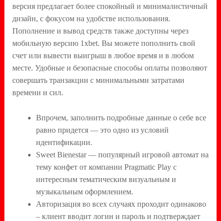
версия предлагает более спокойный и минималистичный
дизайн, с фокусом на удобстве использования.
Пополнение и вывод средств также доступны через
мобильную версию 1xbet. Вы можете пополнить свой
счет или вывести выигрыш в любое время и в любом
месте. Удобные и безопасные способы оплаты позволяют
совершать транзакции с минимальными затратами
времени и сил.
Впрочем, заполнить подробные данные о себе все
равно придется — это одно из условий
идентификации.
Sweet Bienestar — популярный игровой автомат на
тему конфет от компании Pragmatic Play с
интересным тематическим визуальным и
музыкальным оформлением.
Авторизация во всех случаях проходит одинаково
– клиент вводит логин и пароль и подтверждает