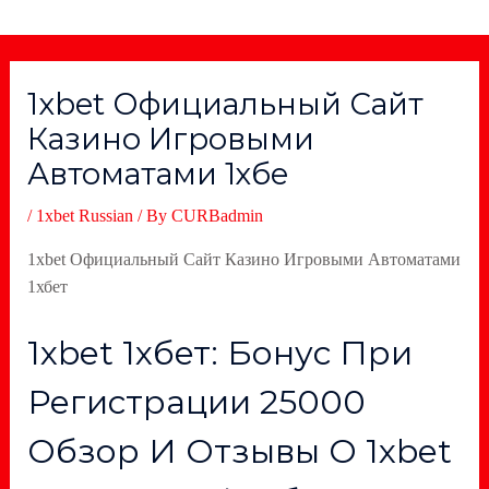
Skip
to
Post
content
navigation
1xbet Официальный Сайт
Казино Игровыми
Автоматами 1хбе
/
1xbet Russian
/ By
CURBadmin
1xbet Официальный Сайт Казино Игровыми Автоматами
1хбет
1xbet 1хбет: Бонус При
Регистрации 25000
Обзор И Отзывы О 1xbet