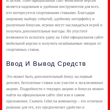
В целом, 1xbet официальный сайт мобильной версии
является надежным и удобным инструментом для всех,
кто интересуется спортивными ставками. Благодаря
широкому выбору событий, удобному интерфейсу и
различным бонусам, игроки могут наслаждаться игрой и
получать дополнительные выгоды. Не упустите
возможность испытать удачу на 1xbet официальном сайте
мобильной версии и получить незабываемые эмоции от
спортивных ставок.
Ввод И Вывод Средств
Это может быть дополнительный бонус на первый
депозит, бесплатные ставки или участие в эксклюзивных
акциях. Подробности о текущих акциях и бонусах можно
найти на официальном сайте xbet или в самом
приложении. Скачать 1xbet на компьютер – это отличное
решение для тех, кто предпочитает удобство и