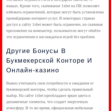
языках. Кроме того, скачивание 1xbet на ПК позволяет
избежать ограничений, которые могут быть установлены
провайдерами интернет-услуг. В некоторых странах
доступ к сайту 1xbet может быть ограничен, но скачивая
приложение на компьютер, пользователи могут обойти
эти ограничения и наслаждаться игрой без проблем.
Другие Бонусы В
Букмекерской Конторе И
Онлайн-казино
Важно учитывать свои потребности и ожидания от
букмекерской конторы, чтобы сделать правильный
выбор. На сайте 1xbet преобладают яркие цвета и
динамичные элементы, что создает энергичную
атмосферу. В то же время, официальная мобильная