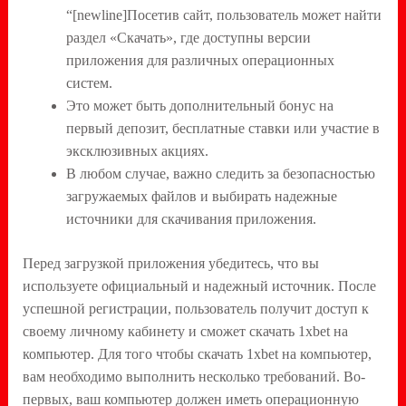
“[newline]Посетив сайт, пользователь может найти
раздел «Скачать», где доступны версии
приложения для различных операционных
систем.
Это может быть дополнительный бонус на
первый депозит, бесплатные ставки или участие в
эксклюзивных акциях.
В любом случае, важно следить за безопасностью
загружаемых файлов и выбирать надежные
источники для скачивания приложения.
Перед загрузкой приложения убедитесь, что вы
используете официальный и надежный источник. После
успешной регистрации, пользователь получит доступ к
своему личному кабинету и сможет скачать 1xbet на
компьютер. Для того чтобы скачать 1xbet на компьютер,
вам необходимо выполнить несколько требований. Во-
первых, ваш компьютер должен иметь операционную