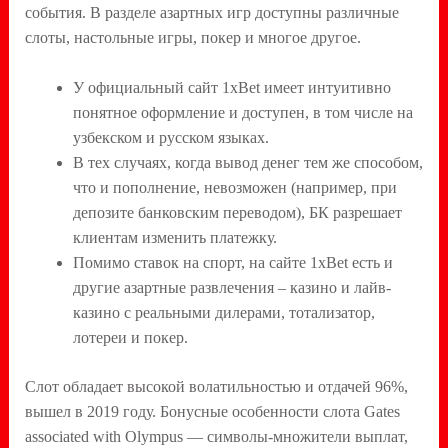
события. В разделе азартных игр доступны различные
слоты, настольные игры, покер и многое другое.
У официальный сайт 1xBet имеет интуитивно
понятное оформление и доступен, в том числе на
узбекском и русском языках.
В тех случаях, когда вывод денег тем же способом,
что и пополнение, невозможен (например, при
депозите банковским переводом), БК разрешает
клиентам изменить платежку.
Помимо ставок на спорт, на сайте 1xBet есть и
другие азартные развлечения – казино и лайв-
казино с реальными дилерами, тотализатор,
лотереи и покер.
Слот обладает высокой волатильностью и отдачей 96%,
вышел в 2019 году. Бонусные особенности слота Gates
associated with Olympus — символы-множители выплат,