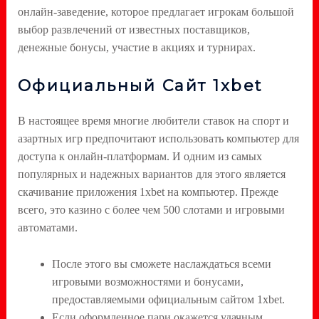
онлайн-заведение, которое предлагает игрокам большой
выбор развлечений от известных поставщиков,
денежные бонусы, участие в акциях и турнирах.
Официальный Сайт 1xbet
В настоящее время многие любители ставок на спорт и
азартных игр предпочитают использовать компьютер для
доступа к онлайн-платформам. И одним из самых
популярных и надежных вариантов для этого является
скачивание приложения 1xbet на компьютер. Прежде
всего, это казино с более чем 500 слотами и игровыми
автоматами.
После этого вы сможете наслаждаться всеми
игровыми возможностями и бонусами,
предоставляемыми официальным сайтом 1xbet.
Если оформленное пари окажется удачным,