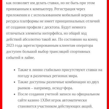
как позволяет им делать ставки, но не быть при этом
привязанным к компьютеру. Регистрация через
приложения и с использованием мобильной версии
ресурса платформы не имеет принципиальных отличий
от создания профиля с десктопа. Будут немного
отличаться элементы интерфейса, но общий ход
действий абсолютно такой же. По состоянию на конец
2023 года зарегистрированным клиентам оператора
доступен большой выбор трансляций спортивных
событий в лайве.
Также в линии стабильно присутствуют ставки на
погоду в различных регионах мира.
Также доступны различные комбинации из двух
рынков – например, исход+фора.
После создания учетной записи на официальном
сайте казино 1XBet игрок автоматически
становится участником действующих акций.