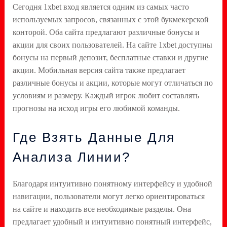
Сегодня 1xbet вход является одним из самых часто
используемых запросов, связанных с этой букмекерской
конторой. Оба сайта предлагают различные бонусы и
акции для своих пользователей. На сайте 1xbet доступны
бонусы на первый депозит, бесплатные ставки и другие
акции. Мобильная версия сайта также предлагает
различные бонусы и акции, которые могут отличаться по
условиям и размеру. Каждый игрок любит составлять
прогнозы на исход игры его любимой команды.
Где Взять Данные Для
Анализа Линии?
Благодаря интуитивно понятному интерфейсу и удобной
навигации, пользователи могут легко ориентироваться
на сайте и находить все необходимые разделы. Она
предлагает удобный и интуитивно понятный интерфейс,