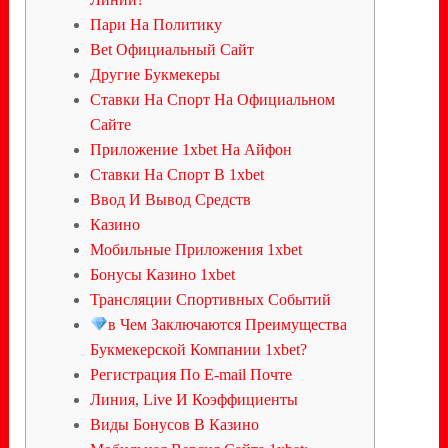
Пари На Политику
Bet Официальный Сайт
Другие Букмекеры
Ставки На Спорт На Официальном
Сайте
Приложение 1хbet На Айфон
Ставки На Спорт В 1xbet
Ввод И Вывод Средств
Казино
Мобильные Приложения 1xbet
Бонусы Казино 1xbet
Трансляции Спортивных Событий
в Чем Заключаются Преимущества
Букмекерской Компании 1xbet?
Регистрация По E-mail Почте
Линия, Live И Коэффициенты
Виды Бонусов В Казино