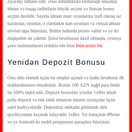
ziyarətçi istifadə edir. Əsas üstünlüklərə təmtəraqlı əmsallar,
idman və başqa tədbirlərin böyük seçimi və firavan bonus
seçimi daxildir. Saytda idman mərc oyunlarına izafi olaraq siz
kazinolar, oyunlar, o cümlədən kart oyunları və virtual idman
növləri tapa bilərsiniz. Bütün hallarda proses vahid və ya iki
dəqiqədən ən çəkmir. Şəxsi hesabınıza daxil olmaqla, oyunçu
şəxsi məlumatlarını redaktə edə bilər
biləcəyiniz bir
.
Yenidən Depozit Bonusu
Onu əldə eləmək üçün bir miqdar açmalı və hədis hesabının ilk
doldurulmasını etməlisiniz. Bonus 100 AZN nağd para limiti
ilə 100% təşkil edir. Depozit bonusları yoxdur 1xBet əməli
pulla depozit və risk tələb etməyən müasir oyunçular üçün
sakit hədiyyələrdir. Depozitsiz mükafat götürmək ötrü
qeydiyyatdan keçmək kifayətdir 1xBet. Siz həmçinin iPhone
və ya Android-də mobil proqramını quraşdıra bilərsiniz.