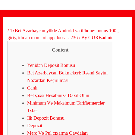
Skip
to
Post
content
navigation
/
1xBet Azərbaycan yükle Android və iPhone: bonus 100 ,
giriş, idman mərcləri appaloosa - 236
/ By
CURBadmin
Content
Yenidən Depozit Bonusu
Bet Azərbaycan Bukmekeri: Rəsmi Saytın
Nəzərdən Keçirilməsi
Canlı
Bet şəxsi Hesabınıza Daxil Olun
Minimum Və Maksimum Tariflərmərclər
1xbet
İlk Depozit Bonusu
Depozit
Mərc Və Pul çıxarma Qaydaları