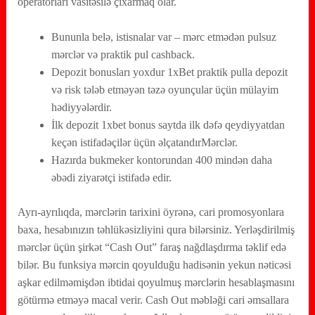
operatorları vasitəsilə çıxarmaq olar.
Bununla belə, istisnalar var – mərc etmədən pulsuz
mərclər və praktik pul cashback.
Depozit bonusları yoxdur 1xBet praktik pulla depozit
və risk tələb etməyən təzə oyunçular üçün mülayim
hədiyyələrdir.
İlk depozit 1xbet bonus saytda ilk dəfə qeydiyyatdan
keçən istifadəçilər üçün əlçatandırMərclər.
Hazırda bukmeker kontorundan 400 mindən daha
əbədi ziyarətçi istifadə edir.
Ayrı-ayrılıqda, mərclərin tarixini öyrənə, cari promosyonlara
baxa, hesabınızın təhlükəsizliyini qura bilərsiniz. Yerləşdirilmiş
mərclər üçün şirkət “Cash Out” faraş nağdlaşdırma təklif edə
bilər. Bu funksiya mərcin qoyulduğu hadisənin yekun nəticəsi
aşkar edilməmişdən ibtidai qoyulmuş mərclərin hesablaşmasını
götürmə etməyə macal verir. Cash Out məbləği cari əmsallara