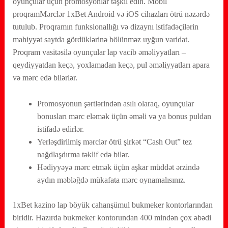
oyunçular üçün promosyonlar təşkil edin. Mobil
proqramMərclər 1xBet Android və iOS cihazları ötrü nəzərdə
tutulub. Proqramın funksionallığı və dizaynı istifadəçilərin
mahiyyət saytda gördüklərinə bölünməz uyğun varidat.
Proqram vasitəsilə oyunçular lap vacib əməliyyatları –
qeydiyyatdan keçə, yoxlamadan keçə, pul əməliyyatları apara
və mərc edə bilərlər.
Promosyonun şərtlərindən asılı olaraq, oyunçular
bonusları mərc eləmək üçün əməli və ya bonus puldan
istifadə edirlər.
Yerləşdirilmiş mərclər ötrü şirkət “Cash Out” tez
nağdlaşdırma təklif edə bilər.
Hədiyyəyə mərc etmək üçün aşkar müddət ərzində
aydın məbləğdə mükafata mərc oynamalısınız.
1xBet kazino lap böyük cahanşümul bukmeker kontorlarından
biridir. Hazırda bukmeker kontorundan 400 mindən çox əbədi