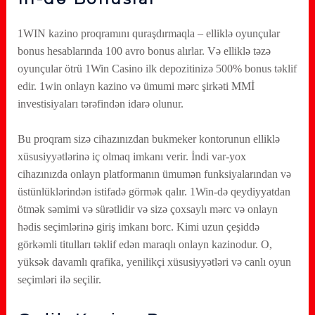
1WIN kazino proqramını quraşdırmaqla – elliklə oyunçular
bonus hesablarında 100 avro bonus alırlar. Və elliklə təzə
oyunçular ötrü 1Win Casino ilk depozitinizə 500% bonus təklif
edir. 1win onlayn kazino və ümumi mərc şirkəti MMİ
investisiyaları tərəfindən idarə olunur.
Bu proqram sizə cihazınızdan bukmeker kontorunun elliklə
xüsusiyyətlərinə iç olmaq imkanı verir. İndi var-yox
cihazınızda onlayn platformanın ümumən funksiyalarından və
üstünlüklərindən istifadə görmək qalır. 1Win-də qeydiyyatdan
ötmək səmimi və sürətlidir və sizə çoxsaylı mərc və onlayn
hədis seçimlərinə giriş imkanı borc. Kimi uzun çeşiddə
görkəmli titulları təklif edən maraqlı onlayn kazinodur. O,
yüksək davamlı qrafika, yenilikçi xüsusiyyətləri və canlı oyun
seçimləri ilə seçilir.