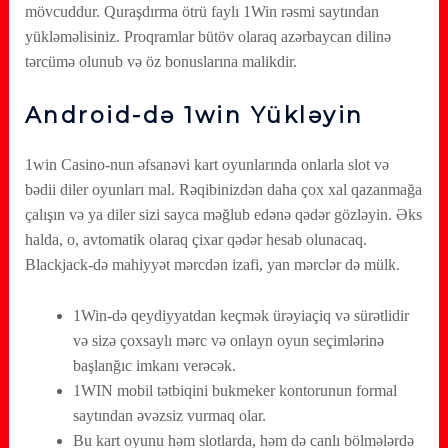
mövcuddur. Quraşdırma ötrü faylı 1Win rəsmi saytından
yükləməlisiniz. Proqramlar bütöv olaraq azərbaycan dilinə
tərcümə olunub və öz bonuslarına malikdir.
Android-də 1win Yükləyin
1win Casino-nun əfsanəvi kart oyunlarında onlarla slot və
bədii diler oyunları mal. Rəqibinizdən daha çox xal qazanmağa
çalışın və ya diler sizi sayca məğlub edənə qədər gözləyin. Əks
halda, o, avtomatik olaraq çixar qədər hesab olunacaq.
Blackjack-də mahiyyət mərcdən izafi, yan mərclər də mülk.
1Win-də qeydiyyatdan keçmək ürəyiaçiq və sürətlidir
və sizə çoxsaylı mərc və onlayn oyun seçimlərinə
başlanğıc imkanı verəcək.
1WIN mobil tətbiqini bukmeker kontorunun formal
saytından əvəzsiz vurmaq olar.
Bu kart oyunu həm slotlarda, həm də canlı bölmələrdə