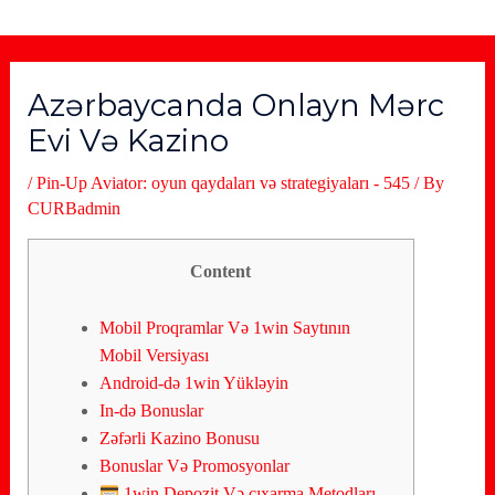
Skip
to
Post
content
navigation
Azərbaycanda Onlayn Mərc
Evi Və Kazino
/
Pin-Up Aviator: oyun qaydaları və strategiyaları - 545
/ By
CURBadmin
Content
Mobil Proqramlar Və 1win Saytının
Mobil Versiyası
Android-də 1win Yükləyin
In-də Bonuslar
Zəfərli Kazino Bonusu
Bonuslar Və Promosyonlar
1win Depozit Və çıxarma Metodları