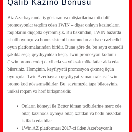
Qalib Kazino Bonusu
Biz Azərbaycanda iş göstərən və müştərilərinə müxtəlif
promosyonlar təqdim edən 1WIN – digər onlayn kazinoların
rəqiblərini diqqətlə öyrənmişik. Bu baxımdan, 1WIN bazarda
isbatli oyunçu və bonus sistemi baxımından ən bax: cəzbedici
oyun platformalarından biridir. Buna görə də, bu saytı etimadli
şəkildə seçə, qeydiyyatdan keçə, 1win promosyon kodunu
(1win promo code) daxil edə və yüksək mükafatlar əldə edə
bilərsiniz. Həmçinin, keyfiyyətli promosyon çixmaq üçün
oyunçular 1win Azerbaycan qeydiyyat zamanı xüsusi 1win
promo kod göstərməlidirlər. Bu, saytımızda tapa biləcəyiniz
unikal rəqəm və hərf birləşməsidir.
Onların köməyi ilə Better idman tədbirlərinə mərc edə
bilər, kazinoda oynaya bilər, xəttdən və bədii hissədən
istifadə edə bilər.
1Win AZ platforması 2017-ci ildən Azərbaycanlı