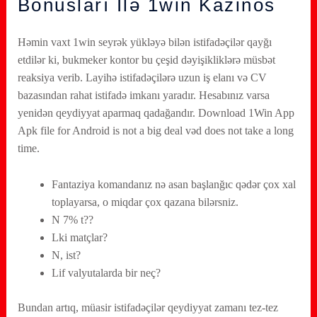
Bonusları Ilə 1win Kazinos
Həmin vaxt 1win seyrək yükləyə bilən istifadəçilər qayğı
etdilər ki, bukmeker kontor bu çeşid dəyişikliklərə müsbət
reaksiya verib. Layihə istifadəçilərə uzun iş elanı və CV
bazasından rahat istifadə imkanı yaradır. Hesabınız varsa
yenidən qeydiyyat aparmaq qadağandır. Download 1Win App
Apk file for Android is not a big deal vəd does not take a long
time.
Fantaziya komandanız nə asan başlanğıc qədər çox xal
toplayarsa, o miqdar çox qazana bilərsniz.
N 7% t??
Lki matçlar?
N, ist?
Lif valyutalarda bir neç?
Bundan artıq, müasir istifadəçilər qeydiyyat zamanı tez-tez