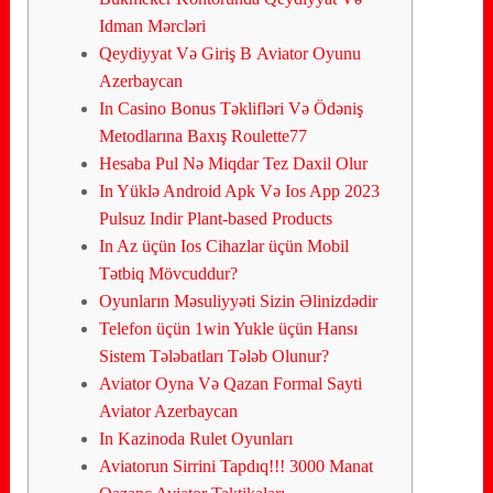
Idman Mərcləri
Qeydiyyat Və Giriş В Aviator Oyunu
Azerbaycan
In Casino Bonus Təklifləri Və Ödəniş
Metodlarına Baxış Roulette77
Hesaba Pul Nə Miqdar Tez Daxil Olur
In Yüklə Android Apk Və Ios App 2023
Pulsuz Indir Plant-based Products
In Az üçün Ios Cihazlar üçün Mobil
Tətbiq Mövcuddur?
Oyunların Məsuliyyəti Sizin Əlinizdədir
Telefon üçün 1win Yukle üçün Hansı
Sistem Tələbatları Tələb Olunur?
Aviator Oyna Və Qazan Formal Sayti
Aviator Azerbaycan
In Kazinoda Rulet Oyunları
Aviatorun Sirrini Tapdıq!!! 3000 Manat