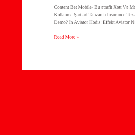
Qazan
Content Bet Mobile- Bu ətraflı Xətt Və
Rəsmi
Kullanma Şərtləri Tanzania Insurance Te
Sayti
Demo? In Aviator Hədis: Effekt Aviator N
Aviator
Read More »
Azerbaycan