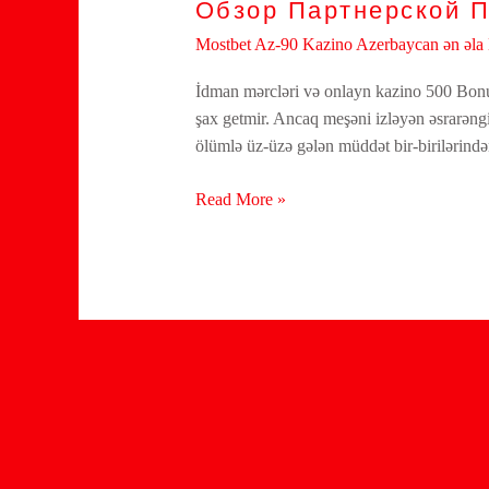
Обзор Партнерской П
Обзор
Партнерской
Mostbet Az-90 Kazino Azerbaycan ən əla
Программы
Mostbet
İdman mərcləri və onlayn kazino 500 Bonus 
Partners
şax getmir. Ancaq meşəni izləyən əsrarəngi
В
ölümlə üz-üzə gələn müddət bir-birilərində
2023
Read More »
Году
До
60%
Доход