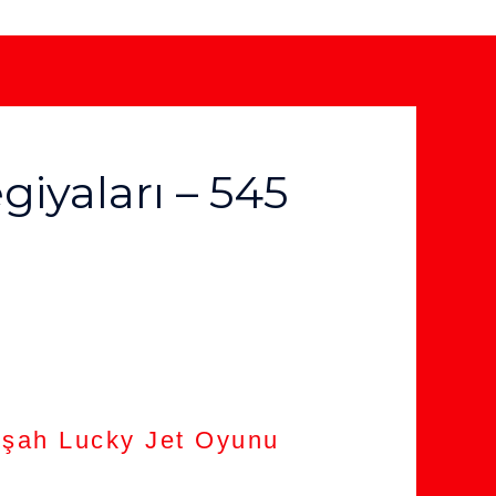
giyaları – 545
 şah Lucky Jet Oyunu