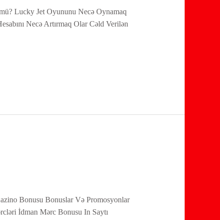
ürmü? Lucky Jet Oyununu Necə Oynamaq
Hesabını Necə Artırmaq Olar Cəld Verilən
 Kazino Bonusu Bonuslar Və Promosyonlar
cləri İdman Mərc Bonusu In Saytı