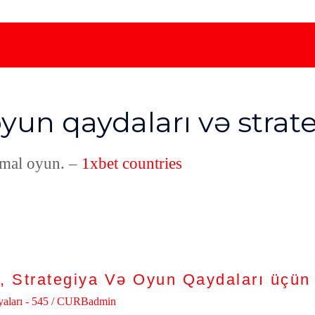
yun qaydaları və strate
timal oyun. –
1xbet countries
, Strategiya Və Oyun Qaydaları üçün
aları - 545
/
CURBadmin