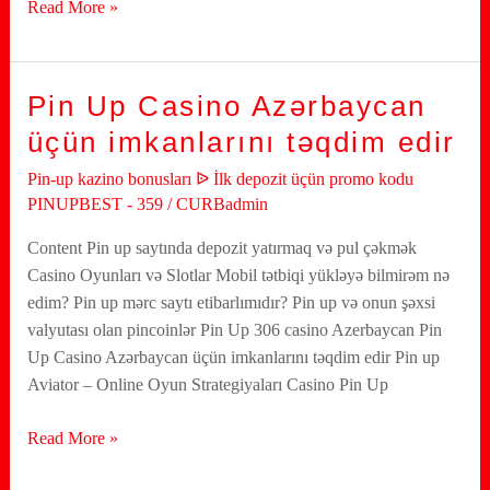
Read More »
Pin Up Casino Azərbaycan
Pin
Up
üçün imkanlarını təqdim edir
Casino
Pin-up kazino bonusları ᐉ İlk depozit üçün promo kodu
Azərbaycan
PINUPBEST - 359
/
CURBadmin
üçün
imkanlarını
Content Pin up saytında depozit yatırmaq və pul çəkmək
təqdim
Casino Oyunları və Slotlar Mobil tətbiqi yükləyə bilmirəm nə
edir
edim? Pin up mərc saytı etibarlımıdır? Pin up və onun şəxsi
valyutası olan pincoinlər Pin Up 306 casino Azerbaycan Pin
Up Casino Azərbaycan üçün imkanlarını təqdim edir Pin up
Aviator – Online Oyun Strategiyaları Casino Pin Up
Read More »