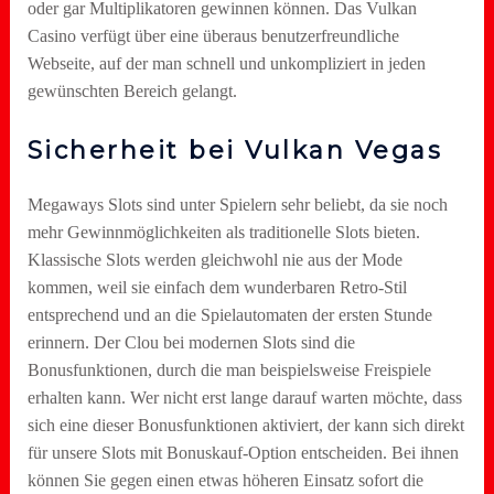
oder gar Multiplikatoren gewinnen können. Das Vulkan
Casino verfügt über eine überaus benutzerfreundliche
Webseite, auf der man schnell und unkompliziert in jeden
gewünschten Bereich gelangt.
Sicherheit bei Vulkan Vegas
Megaways Slots sind unter Spielern sehr beliebt, da sie noch
mehr Gewinnmöglichkeiten als traditionelle Slots bieten.
Klassische Slots werden gleichwohl nie aus der Mode
kommen, weil sie einfach dem wunderbaren Retro-Stil
entsprechend und an die Spielautomaten der ersten Stunde
erinnern. Der Clou bei modernen Slots sind die
Bonusfunktionen, durch die man beispielsweise Freispiele
erhalten kann. Wer nicht erst lange darauf warten möchte, dass
sich eine dieser Bonusfunktionen aktiviert, der kann sich direkt
für unsere Slots mit Bonuskauf-Option entscheiden. Bei ihnen
können Sie gegen einen etwas höheren Einsatz sofort die