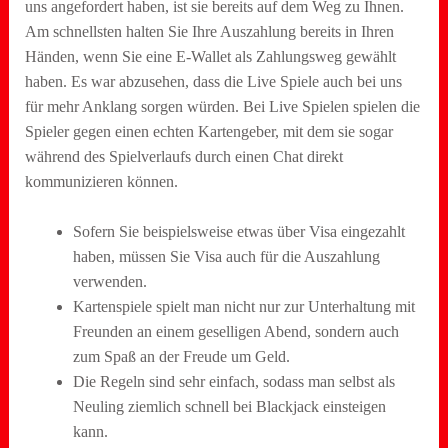
uns angefordert haben, ist sie bereits auf dem Weg zu Ihnen.
Am schnellsten halten Sie Ihre Auszahlung bereits in Ihren
Händen, wenn Sie eine E-Wallet als Zahlungsweg gewählt
haben. Es war abzusehen, dass die Live Spiele auch bei uns
für mehr Anklang sorgen würden. Bei Live Spielen spielen die
Spieler gegen einen echten Kartengeber, mit dem sie sogar
während des Spielverlaufs durch einen Chat direkt
kommunizieren können.
Sofern Sie beispielsweise etwas über Visa eingezahlt
haben, müssen Sie Visa auch für die Auszahlung
verwenden.
Kartenspiele spielt man nicht nur zur Unterhaltung mit
Freunden an einem geselligen Abend, sondern auch
zum Spaß an der Freude um Geld.
Die Regeln sind sehr einfach, sodass man selbst als
Neuling ziemlich schnell bei Blackjack einsteigen
kann.