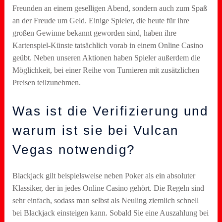
Freunden an einem geselligen Abend, sondern auch zum Spaß
an der Freude um Geld. Einige Spieler, die heute für ihre
großen Gewinne bekannt geworden sind, haben ihre
Kartenspiel-Künste tatsächlich vorab in einem Online Casino
geübt. Neben unseren Aktionen haben Spieler außerdem die
Möglichkeit, bei einer Reihe von Turnieren mit zusätzlichen
Preisen teilzunehmen.
Was ist die Verifizierung und
warum ist sie bei Vulcan
Vegas notwendig?
Blackjack gilt beispielsweise neben Poker als ein absoluter
Klassiker, der in jedes Online Casino gehört. Die Regeln sind
sehr einfach, sodass man selbst als Neuling ziemlich schnell
bei Blackjack einsteigen kann. Sobald Sie eine Auszahlung bei