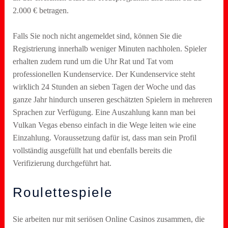
2.000 € betragen.
Falls Sie noch nicht angemeldet sind, können Sie die
Registrierung innerhalb weniger Minuten nachholen. Spieler
erhalten zudem rund um die Uhr Rat und Tat vom
professionellen Kundenservice. Der Kundenservice steht
wirklich 24 Stunden an sieben Tagen der Woche und das
ganze Jahr hindurch unseren geschätzten Spielern in mehreren
Sprachen zur Verfügung. Eine Auszahlung kann man bei
Vulkan Vegas ebenso einfach in die Wege leiten wie eine
Einzahlung. Voraussetzung dafür ist, dass man sein Profil
vollständig ausgefüllt hat und ebenfalls bereits die
Verifizierung durchgeführt hat.
Roulettespiele
Sie arbeiten nur mit seriösen Online Casinos zusammen, die