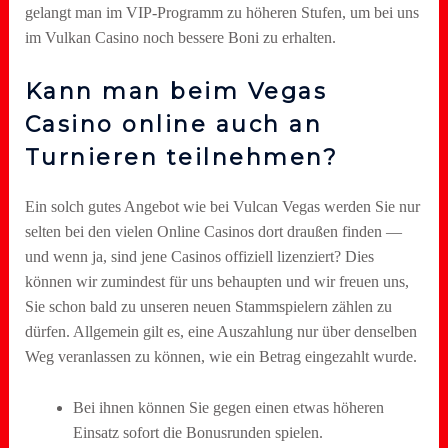
gelangt man im VIP-Programm zu höheren Stufen, um bei uns
im Vulkan Casino noch bessere Boni zu erhalten.
Kann man beim Vegas
Casino online auch an
Turnieren teilnehmen?
Ein solch gutes Angebot wie bei Vulcan Vegas werden Sie nur
selten bei den vielen Online Casinos dort draußen finden —
und wenn ja, sind jene Casinos offiziell lizenziert? Dies
können wir zumindest für uns behaupten und wir freuen uns,
Sie schon bald zu unseren neuen Stammspielern zählen zu
dürfen. Allgemein gilt es, eine Auszahlung nur über denselben
Weg veranlassen zu können, wie ein Betrag eingezahlt wurde.
Bei ihnen können Sie gegen einen etwas höheren
Einsatz sofort die Bonusrunden spielen.