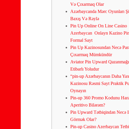
Və Çıxarmaq Olar
Azərbaycanda Mərc Oyunları Şi
Baxış Və Rəylə
Pin Up Online On Line Casino
Azerbaycan ️ Onlayn Kazino Pi
Formal Sayt
Pin Up Kazinosundan Necə Par
Çıxarmaq Mümkündür
Aviator Pin Upward Qazanmağ
Etibarlı Yoludur
“pin-up Azərbaycanın Daha Yax
Kazinosu Rəsmi Sayt Praktik Pu
Oynayın
Pin-up 360 Promo Kodunu Har
Aperitivo Bilərəm?
Pin Upward Tətbiqindən Necə Is
Görmək Olar?
Pin-up Casino Azerbaycan Tetbi