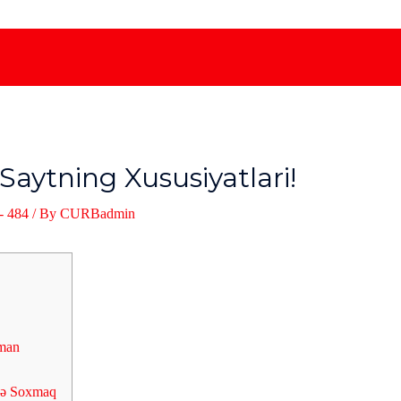
Saytning Xususiyatlari!
- 484
/ By
CURBadmin
man
cə Soxmaq