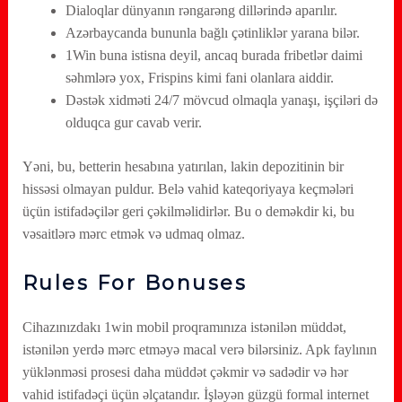
Dialoqlar dünyanın rəngarəng dillərində aparılır.
Azərbaycanda bununla bağlı çətinliklər yarana bilər.
1Win buna istisna deyil, ancaq burada fribetlər daimi
səhmlərə yox, Frispins kimi fani olanlara aiddir.
Dəstək xidməti 24/7 mövcud olmaqla yanaşı, işçiləri də
olduqca gur cavab verir.
Yəni, bu, betterin hesabına yatırılan, lakin depozitinin bir
hissəsi olmayan puldur. Belə vahid kateqoriyaya keçmələri
üçün istifadəçilər geri çəkilməlidirlər. Bu o deməkdir ki, bu
vəsaitlərə mərc etmək və udmaq olmaz.
Rules For Bonuses
Cihazınızdakı 1win mobil proqramınıza istənilən müddət,
istənilən yerdə mərc etməyə macal verə bilərsiniz. Apk faylının
yüklənməsi prosesi daha müddət çəkmir və sadədir və hər
vahid istifadəçi üçün əlçatandır. İşləyən güzgü formal internet