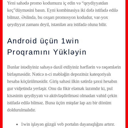
Yeni sahədə promo kodumuzu iç edin və “qeydiyyatdan
keç”düyməsini basın. Eyni kombinasiya iki dəfə istifadə edilə
bilməz. Əslində, bu oxşarı promosyon kodudur, var-yox
qeydiyyat zamanı deyil, istənilən ara istifadə oluna bilir.
Android üçün 1win
Proqramını Yükləyin
Bunlar istədiyiniz sahəyə daxil etdiyiniz hərflərin və rəqəmlərin
birləşməsidir. Nəticə n-ci məbləğin depozitsiz kateqoriyalı
hesaba köçürülməsidir. Giriş sahəsi ilkin sətirdə şəxsi hesabın
gur vidjetində yerləşir. Onu da fikir eləmək lazımdır ki, pul
kisəsinin qeydiyyatı və aktivləşdirilməsi olmadan vahid çekin
istifadə edilə bilməz. Buna üçün miqdar lap azı bir dönüm
doldurulmalıdır.
1win işləyən güzgü veb portalın dayanıqlığını artırır.