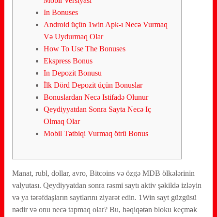
Mobil Versiyası
In Bonuses
Android üçün 1win Apk-ı Necə Vurmaq
Və Uydurmaq Olar
How To Use The Bonuses
Ekspress Bonus
In Depozit Bonusu
İlk Dörd Depozit üçün Bonuslar
Bonuslardan Necə Istifadə Olunur
Qeydiyyatdan Sonra Sayta Necə Iç
Olmaq Olar
Mobil Tətbiqi Vurmaq ötrü Bonus
Manat, rubl, dollar, avro, Bitcoins və özgə MDB ölkələrinin
valyutası. Qeydiyyatdan sonra rəsmi saytı aktiv şəkildə izləyin
və ya tərəfdaşların saytlarını ziyarət edin. 1Win sayt güzgüsü
nədir və onu necə tapmaq olar? Bu, həqiqətən bloku keçmək