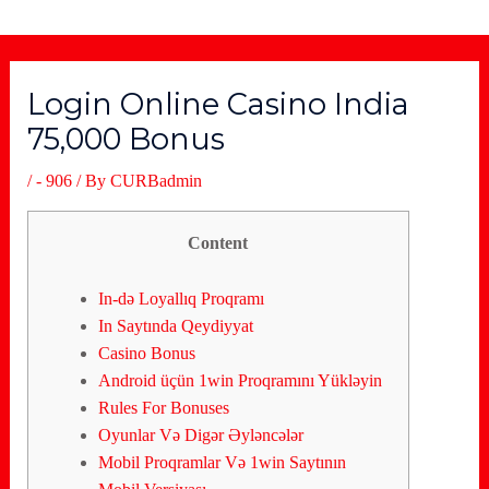
Skip
to
Post
content
navigation
Login Online Casino India
75,000 Bonus
/
- 906
/ By
CURBadmin
Content
In-də Loyallıq Proqramı
In Saytında Qeydiyyat
Casino Bonus
Android üçün 1win Proqramını Yükləyin
Rules For Bonuses
Oyunlar Və Digər Əyləncələr
Mobil Proqramlar Və 1win Saytının