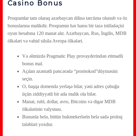
Casino Bonus
Proqramlar tam olaraq azərbaycan dilinə tərcümə olunub və öz
bonuslarına malikdir. Proqramın hər hansı bir təzə istifadəçisi
oyun hesabına 120 manat alır. Azərbaycan, Rus, İngilis, MDB
ölkələri və vahid silsilə Avropa ölkələri.
Və əlimizdə Pragmatic Play provayderindən etimadli
bonus mal.
Açılan əzəmətli pəncərədə “promokod”düyməsini
seçin.
O, başqa domendə yerləşə bilər, yəni adres çubuğu
üçün ziddiyyətli bir ada malik ola bilər.
Manat, rubl, dollar, avro, Bitcoins və digər MDB
ölkələrinin valyutası.
Bununla belə, bütün bukmekerlərin belə sadə proloq
tələbləri yoxdur.