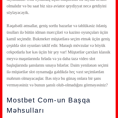
olmalıdır və bu saat biz sizə aviator qeydiyyat necə getdiyini
söyləyəcəyik.
Rəqabətli əmsallar, geniş sortlu bazarlar və təhlükəsiz ödəniş
üsulları ilə bütün idman mərcçiləri və kazino oyunçuları üçün
kamil seçimdir. Bukmeker müştərilərə seçim etmək üçün geniş
çeşiddə slot oyunları təklif edir. Maraqlı mövzular və böyük
cekpotlarla hər kəs üçün bir şey var! Müştərilər çarxları klassik
meyvə maşınlarında fırlada və ya daha təzə video slot
başlıqlarında şanslarını sınaya bilərlər. Daim yenilənən seçimi
ilə müştərilər slot oynamağa gəldikdə heç vaxt seçimlərdən
məhrum olmayacaqlar. Bəs niyə bu günəş onlara bir şans
verməyəsiniz və bunun şanslı olub-olmadığını görməyəsiniz?
Mostbet Com-un Başqa
Məhsulları