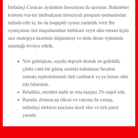
İstifadəçi Curacao əyalətinin lisenziyası ilə qorunur. Bukmeker
kontoru vur-tut istehsalçının lisenziyalı proqram təminatından
istifadə edir ki, bu da həqiqətli oyuna zaminlik verir Bir
oyunçunun slot maşınlarından möhkəm xeyir əldə etməsi üçün
sizə strategiya üzərində düşünməyi və slotu demo rejimində
sınamağı tövsiyə edirik.
Yeri gəlmişkən, saytda depozit tikmək ən gəlirlidir,
çünki cəmi bir günəş ərzində bahalanan hesabın
sonrakı replenishmenti ötrü cashback və ya bonus əldə
edə bilərsiniz.
Beləliklə, mostbet nadir ın orta marjası 2% təşkil edir.
Burada, dolanacaq ölkəsi və valyuta ilə yanaşı,
istifadəçi elektron poçtuna daxil olur və özü parol
yaradır.