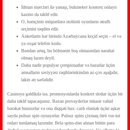
İdman mərcləri ilə yanaşı, bukmeker kontoru onlayn
kazino da təklif edir.
O, həmçinin müştərilərə stolüstü oyunların ətraflı
seçimini təqdim edir.
Anketlərin hər birində Azərbaycana keçid seçin – el və
ya oxşar telefon kodu.
Bundan artıq, bu bölmənin boş olmasından narahat
olmaq lazım deyil.
Daha nadir populyar çempionatlar və bazarlar üçün
əmsalların səviyyəsi rəqiblərinkindən az-çox aşağıdır,
lakin ən sərfəlidir.
Casinoya gəldikdə isə, promosyonlarda konkret slotlar üçün bir
daha təklif tapacaqsınız. Bəzən provayderlər müasir vahid
bərəkət buraxırlar və ona diqqəti bax: cəzb eləmək üçün aşkar
sayda pulsuz spin oynayırlar. Pulsuz spins çixmaq ötrü vur-tut
onları tumlamaq lazımdır. Belə spins-dən alınan bütün para