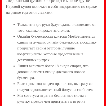
американский футбол, киберспорт и многое другое.
Игровой купон включает в себя информацию по сделке
на рынке торговли ставками.
Только эти две руки будут сданы, независимо от
того, сколько игроков за столом.
Онлайн-букмекерская контора MostBet является
одним из лучших онлайн-букмекеров, поскольку
предлагает своим бетторам лучшие
коэффициенты, которые представлены в
десятичных цифрах.
Линия включает более 18 видов спорта, что
довольно впечатляюще для такого нового
букмекера.
Если промокод введен правильно, вы сразу же
получите дополнительный бонус на свой счет.
Мы советуем играть в бесплатные слоты в
рулетку, прежде чем приступать к игре на