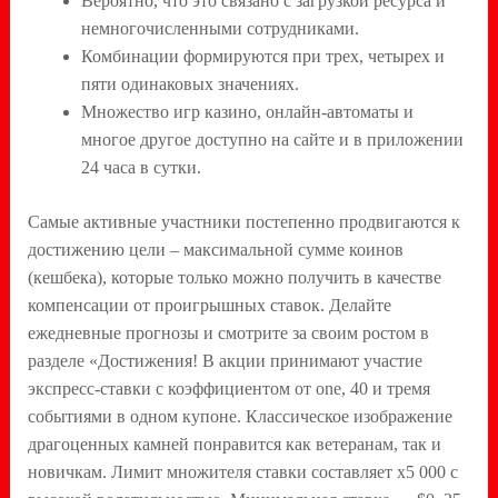
Вероятно, что это связано с загрузкой ресурса и
немногочисленными сотрудниками.
Комбинации формируются при трех, четырех и
пяти одинаковых значениях.
Множество игр казино, онлайн-автоматы и
многое другое доступно на сайте и в приложении
24 часа в сутки.
Самые активные участники постепенно продвигаются к
достижению цели – максимальной сумме коинов
(кешбека), которые только можно получить в качестве
компенсации от проигрышных ставок. Делайте
ежедневные прогнозы и смотрите за своим ростом в
разделе «Достижения! В акции принимают участие
экспресс-ставки с коэффициентом от one, 40 и тремя
событиями в одном купоне. Классическое изображение
драгоценных камней понравится как ветеранам, так и
новичкам. Лимит множителя ставки составляет х5 000 с