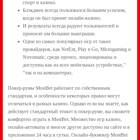
спорт и казино.
Блэкджек всегда пользовался большим успехом,
когда он был принят онлайн-казино.
И результаты всегда радуют пользователей и
приносят им большие выигрыши.
Одни из самых популярных игр от таких
провайдеров, как NetEnt, Play n Go, Microgaming и
Novomatic, среди прочих, лицензированы и
доступны как на всех мобильных устройствах,”
“так и на компьютерах.
Покер-румы MostBet работают по собственным
стандартам, и особенности некоторых правил могут
отличаться в разных казино. Однако если вы знаете, как
действует стандартный этикет в покер-руме, вы сможете
комфортно играть в MostBet. Множество игр казино,
онлайн-автоматы и многое другое доступно на сайте и в
приложении 24 часа в сутки. Онлайн-букмекер MostBet