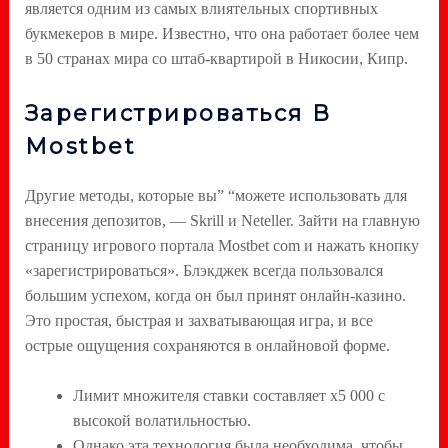
является одним из самых влиятельных спортивных
букмекеров в мире. Известно, что она работает более чем
в 50 странах мира со штаб-квартирой в Никосии, Кипр.
Зарегистрироваться В
Mostbet
Другие методы, которые вы” “можете использовать для
внесения депозитов, — Skrill и Neteller. Зайти на главную
страницу игрового портала Mostbet com и нажать кнопку
«зарегистрироваться». Блэкджек всегда пользовался
большим успехом, когда он был принят онлайн-казино.
Это простая, быстрая и захватывающая игра, и все
острые ощущения сохраняются в онлайновой форме.
Лимит множителя ставки составляет х5 000 с
высокой волатильностью.
Однако эта технология была необходима, чтобы