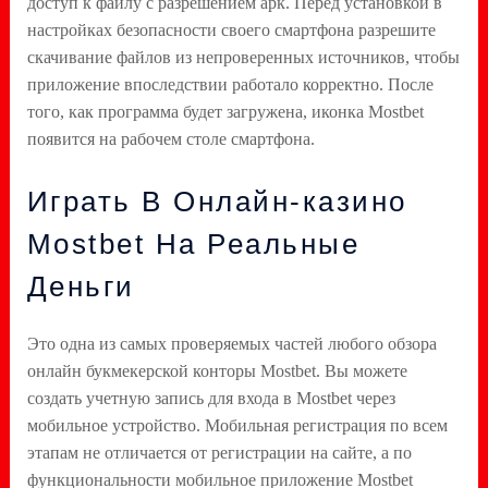
доступ к файлу с разрешением арк. Перед установкой в
настройках безопасности своего смартфона разрешите
скачивание файлов из непроверенных источников, чтобы
приложение впоследствии работало корректно. После
того, как программа будет загружена, иконка Mostbet
появится на рабочем столе смартфона.
Играть В Онлайн-казино
Mostbet На Реальные
Деньги
Это одна из самых проверяемых частей любого обзора
онлайн букмекерской конторы Mostbet. Вы можете
создать учетную запись для входа в Mostbet через
мобильное устройство. Мобильная регистрация по всем
этапам не отличается от регистрации на сайте, а по
функциональности мобильное приложение Mostbet