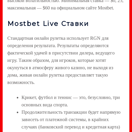
высокой волатильностью. Минимальная ставка — $0, 25,
максимальная — $60 на официальном сайте Mostbet.
Mostbet Live Ставки
Стандартная онлайн рулетка использует RGN для
определения результата. Результаты определяются
фактической удачей в присутствии дилера, ведущего
игру. Таким образом, для игроков, которые хотят
окунуться в атмосферу живого казино, не выходя из
дома, живая онлайн рулетка предоставляет такую
возможность.
Крикет, футбол и теннис — это, безусловно, три
основных вида спорта.
Продолжительность транзакции будет напрямую
зависеть от платежной системы, в крайних
случаях (банковский перевод и кредитная карта)