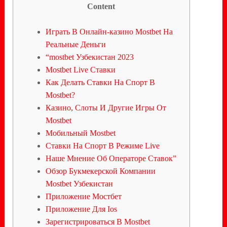
Content
Играть В Онлайн-казино Mostbet На
Реальные Деньги
“mostbet Узбекистан 2023
Mostbet Live Ставки
Как Делать Ставки На Спорт В
Mostbet?
Казино, Слоты И Другие Игры От
Mostbet
Мобильный Mostbet
Ставки На Спорт В Режиме Live
Наше Мнение Об Операторе Ставок”
Обзор Букмекерской Компании
Mostbet Узбекистан
Приложение Мостбет
Приложение Для Ios
Зарегистрироваться В Mostbet