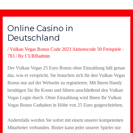
Skip
to
Post
content
navigation
Online Casino in
Deutschland
/
Vulkan Vegas Bonus Code 2023 Aktionscode 50 Freispiele -
783
/ By
CURBadmin
Der Vulkan Vegas 25 Euro Bonus ohne Einzahlung hält genau
das, was er verspricht. Sie brauchen sich für den Vulkan Vegas
Bonus nur auf der Webseite zu registrieren. Mit Ihrem Handy
bestätigen Sie Ihr Konto und führen anschließend den Vulkan
Vegas Login durch. Ohne Einzahlung wird Ihnen Ihr Vulkan
Vegas Bonus Guthaben in Höhe von 25 Euro gutgeschrieben.
Andernfalls werden Sie sofort mit einem unserer kompetenten
Mitarbeiter verbunden. Bisher kann jeder unserer Spieler nur