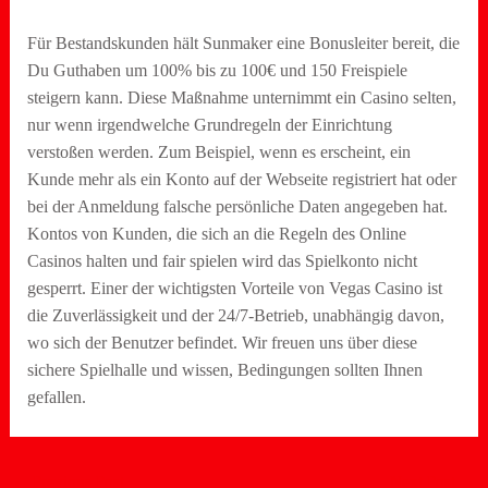
Für Bestandskunden hält Sunmaker eine Bonusleiter bereit, die
Du Guthaben um 100% bis zu 100€ und 150 Freispiele
steigern kann. Diese Maßnahme unternimmt ein Casino selten,
nur wenn irgendwelche Grundregeln der Einrichtung
verstoßen werden. Zum Beispiel, wenn es erscheint, ein
Kunde mehr als ein Konto auf der Webseite registriert hat oder
bei der Anmeldung falsche persönliche Daten angegeben hat.
Kontos von Kunden, die sich an die Regeln des Online
Casinos halten und fair spielen wird das Spielkonto nicht
gesperrt. Einer der wichtigsten Vorteile von Vegas Casino ist
die Zuverlässigkeit und der 24/7-Betrieb, unabhängig davon,
wo sich der Benutzer befindet. Wir freuen uns über diese
sichere Spielhalle und wissen, Bedingungen sollten Ihnen
gefallen.
←
Previous Post
Next Post
→