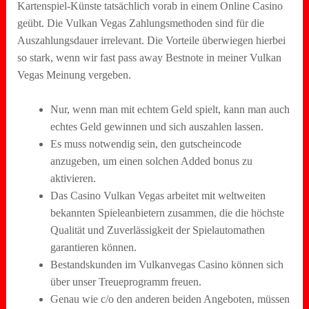
Kartenspiel-Künste tatsächlich vorab in einem Online Casino
geübt. Die Vulkan Vegas Zahlungsmethoden sind für die
Auszahlungsdauer irrelevant. Die Vorteile überwiegen hierbei
so stark, wenn wir fast pass away Bestnote in meiner Vulkan
Vegas Meinung vergeben.
Nur, wenn man mit echtem Geld spielt, kann man auch
echtes Geld gewinnen und sich auszahlen lassen.
Es muss notwendig sein, den gutscheincode
anzugeben, um einen solchen Added bonus zu
aktivieren.
Das Casino Vulkan Vegas arbeitet mit weltweiten
bekannten Spieleanbietern zusammen, die die höchste
Qualität und Zuverlässigkeit der Spielautomathen
garantieren können.
Bestandskunden im Vulkanvegas Casino können sich
über unser Treueprogramm freuen.
Genau wie c/o den anderen beiden Angeboten, müssen