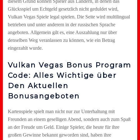
diesem Grund können Spieler aus Ländern, in denen das
Glücksspiel um Echtgeld gesetzlich nicht geduldet wird,
Vulkan Vegas Spiele legal spielen. Die Seite wird multilingual
betrieben und unter anderem in der russischen Sprache
angeboten. Allgemein gilt es, eine Auszahlung nur über
denselben Weg veranlassen zu können, wie ein Betrag
eingezahlt wurde.
Vulkan Vegas Bonus Program
Code: Alles Wichtige über
Den Aktuellen
Bonusangeboten
Kartenspiele spielt man nicht nur zur Unterhaltung mit
Freunden an einem geselligen Abend, sondern auch zum Spaß
an der Freude um Geld. Einige Spieler, die heute für ihre
großen Gewinne bekannt geworden sind, haben ihre