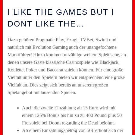
I LiKE THE GAMES BUT I
DONT LIKE THE…
Dazu gehören Pragmatic Play, Ezugi, TVBet, Swintt und
natürlich mit Evolution Gaming auch der unangefochtene
Marktführer! Hinzu kommen unzählige weitere Spieltische, an
denen unsere Gäste klassische Casinospiele wie Blackjack,
Roulette, Poker und Baccarat spielen können. Für eine große
Vielfalt unter den Spielern bieten wir entsprechend eine große
Vielfalt an. Dies zeigt sich bereits an unserem großen
Spielangebot mit tausenden Spielen.
Auch die zweite Einzahlung ab 15 Euro wird mit
einem 125% Bonus bis hin zu zu 400 Pound plus 50
Freispiele bei Doom regarding the Dead belohnt.
Ab einem Einzahlungsbetrag von 50€ erhöht sich der