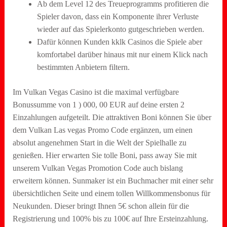
Ab dem Level 12 des Treueprogramms profitieren die
Spieler davon, dass ein Komponente ihrer Verluste
wieder auf das Spielerkonto gutgeschrieben werden.
Dafür können Kunden kklk Casinos die Spiele aber
komfortabel darüber hinaus mit nur einem Klick nach
bestimmten Anbietern filtern.
Im Vulkan Vegas Casino ist die maximal verfügbare
Bonussumme von 1 ) 000, 00 EUR auf deine ersten 2
Einzahlungen aufgeteilt. Die attraktiven Boni können Sie über
dem Vulkan Las vegas Promo Code ergänzen, um einen
absolut angenehmen Start in die Welt der Spielhalle zu
genießen. Hier erwarten Sie tolle Boni, pass away Sie mit
unserem Vulkan Vegas Promotion Code auch bislang
erweitern können. Sunmaker ist ein Buchmacher mit einer sehr
übersichtlichen Seite und einem tollen Willkommensbonus für
Neukunden. Dieser bringt Ihnen 5€ schon allein für die
Registrierung und 100% bis zu 100€ auf Ihre Ersteinzahlung.