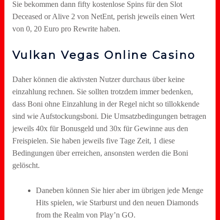
Sie bekommen dann fifty kostenlose Spins für den Slot
Deceased or Alive 2 von NetEnt, perish jeweils einen Wert
von 0, 20 Euro pro Rewrite haben.
Vulkan Vegas Online Casino
Daher können die aktivsten Nutzer durchaus über keine
einzahlung rechnen. Sie sollten trotzdem immer bedenken,
dass Boni ohne Einzahlung in der Regel nicht so tillokkende
sind wie Aufstockungsboni. Die Umsatzbedingungen betragen
jeweils 40x für Bonusgeld und 30x für Gewinne aus den
Freispielen. Sie haben jeweils five Tage Zeit, 1 diese
Bedingungen über erreichen, ansonsten werden die Boni
gelöscht.
Daneben können Sie hier aber im übrigen jede Menge
Hits spielen, wie Starburst und den neuen Diamonds
from the Realm von Play’n GO.