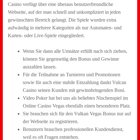
Casino verfügt über eine überaus benutzerfreundliche
Webseite, auf der man schnell und unkompliziert in jeden
gewünschten Bereich gelangt. Die Spiele wurden extra
aufwändig in mehrere Kategorien als nur Automaten- und
Karten- oder Live-Spiele eingegliedert.
Wenn Sie dann alle Umsätze erfüllt nach sich ziehen,
können Sie gegenseitig den Bonus und Gewinne
auszahlen lassen.
Für die Teilnahme an Turnieren und Promotionen
sowie für auch eine stabile Einzahlung dankt Vulcan
Casino seinen Kunden mit gewinnbringenden Boni.
Video Poker hat bei uns als beliebtes Nischenspiel im
Online Casino Vegas ebenfalls einen besonderen Platz.
Sie brauchen sich für den Vulkan Vegas Bonus nur auf
der Webseite zu registrieren.
Benutzern brauchen professionellen Kundendienst,
weil es oft Fragen entstehen.