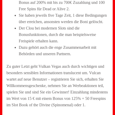
Bonus auf 200% mit bis zu 700€ Zuzahlung und 100
Free Spins für Dead or Alive 2.
Sie haben jeweils five Tage Zeit, 1 diese Bedingungen
über erreichen, ansonsten werden die Boni gelöscht.
Der Clou bei modernen Slots sind die
Bonusfunktionen, durch die man beispielsweise
Freispiele erhalten kann.
Dazu gehört auch die enge Zusammenarbeit mit
Behörden und unseren Partnern.
Zu guter Letzt geht Vulkan Vegas auch durch wichtigen und
besonders sensiblen Informationen translucent um. Vulcan
wartet auf neue Benutzer – registrieren Sie sich, erhalten Sie
Willkommensgeschenke, nehmen Sie an Werbeaktionen teil,
spielen Sie und sind Sie ein Gewinner! Einzahlung mindestens
im Wert von 15 € mit einem Bonus von 125% + 50 Freespins
im Slot Book of the Divine (Spinomenal) oder 1.