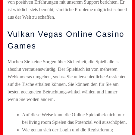
von positiven Erfahrungen mit unserem Support berichten. Er
ist wirklich stets bemüht, sämtliche Probleme möglichst schnell
aus der Welt zu schaffen.
Vulkan Vegas Online Casino
Games
Machen Sie keine Sorgen über Sicherheit, die Spielhalle ist
absolut vertrauenswürdig. Der Spieltisch ist von mehreren
Webkameras umgeben, sodass Sie unterschiedliche Aussichten
auf die Tische erhalten können. Sie können den für Sie am
besten geeigneten Betrachtungswinkel wählen und immer
wenn Sie wollen ändern.
Auf diese Weise kann die Online Spielothek nicht nur
bei living room Spielen das Potenzial voll ausschöpfen.
Wie genau sich der Login und die Registrierung