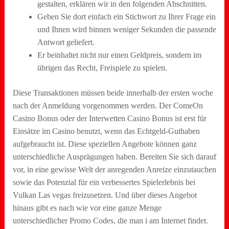
gestalten, erklären wir in den folgenden Abschnitten.
Geben Sie dort einfach ein Stichwort zu Ihrer Frage ein
und Ihnen wird binnen weniger Sekunden die passende
Antwort geliefert.
Er beinhaltet nicht nur einen Geldpreis, sondern im
übrigen das Recht, Freispiele zu spielen.
Diese Transaktionen müssen beide innerhalb der ersten woche
nach der Anmeldung vorgenommen werden. Der ComeOn
Casino Bonus oder der Interwetten Casino Bonus ist erst für
Einsätze im Casino benutzt, wenn das Echtgeld-Guthaben
aufgebraucht ist. Diese speziellen Angebote können ganz
unterschiedliche Ausprägungen haben. Bereiten Sie sich darauf
vor, in eine gewisse Welt der anregenden Anreize einzutauchen
sowie das Potenzial für ein verbessertes Spielerlebnis bei
Vulkan Las vegas freizusetzen. Und über dieses Angebot
hinaus gibt es nach wie vor eine ganze Menge
unterschiedlicher Promo Codes, die man i am Internet findet.