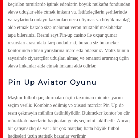
keçirilən turnirlərdə iştirak edənlərin böyük mükafat fondundan
əlavə uduşlar əldə etmək imkanı va. İstifadəçilərin şərhlərində
və rəylərində onlayn kazinoları necə döymək və böyük məbləğ
əldə etmək barədə sizə məlumat verən müxtəlif məsləhətlər
tapa bilərsiniz. Rəsmi sayt Pin-up casino ilə oxşar qumar
resursları arasındakı fərq ondadır ki, burada siz bukmeker
kontorunda idman yarışlarına mərc edə bilərsiniz. Məhz bunun
sayəsində ziyarətçilər uduşları almaq və əmanəti artırmaq üçün
əlavə imkanlar əldə etmək imkanı əldə edirlər.
Pin Up Aviator Oyunu
Məşhur futbol qarşıdurmaları üçün təxminən minutes yarım
seçim verilir. Kombinə edilmiş və xüsusi mərclər Pin-Up-də
rəsm çəkməyin mühüm üstünlüyüdür. Bukmeker kontor bu cür
mürəkkəb mərclərin həqiqətən geniş seçimini təklif edir. Ancaq
bir çatışmazlıq da var : bir çox matçlar, hətta böyük futbol
hadisələri üçün statistik bazarlar verilmir.