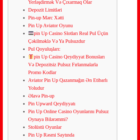
Yerləşdirmək Və Çıxarmaq Olar
Depozit Limitləri
Pin-up Mərc Xətti
Pin Up Aviator Oyunu
pin Up Casino Slotları Real Pul Üçün
Çəkilməklə Və Ya Pulsuzdur
Pul Qoyuluşları:
pin Up Casino Qeydiyyat Bonusları
Və Depozitsiz Pulsuz Fırlanmalarla
Promo Kodlar
Aviator Pin Up Qazanmağın Ən Etibarlı
Yoludur
Əlavə Pin-up
Pin Upward Qeydiyyatı
Pin Up Online Casino Oyunlarını Pulsuz
Oynaya Bilərəmmi?
Stolüstü Oyunlar
Pin Up Rəsmi Saytında