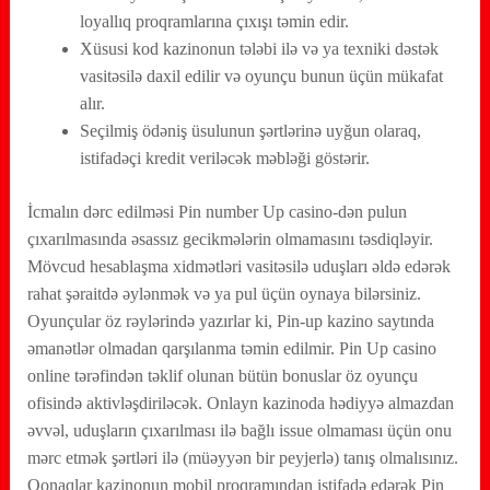
loyallıq proqramlarına çıxışı təmin edir.
Xüsusi kod kazinonun tələbi ilə və ya texniki dəstək
vasitəsilə daxil edilir və oyunçu bunun üçün mükafat
alır.
Seçilmiş ödəniş üsulunun şərtlərinə uyğun olaraq,
istifadəçi kredit veriləcək məbləği göstərir.
İcmalın dərc edilməsi Pin number Up casino-dən pulun
çıxarılmasında əsassız gecikmələrin olmamasını təsdiqləyir.
Mövcud hesablaşma xidmətləri vasitəsilə uduşları əldə edərək
rahat şəraitdə əylənmək və ya pul üçün oynaya bilərsiniz.
Oyunçular öz rəylərində yazırlar ki, Pin-up kazino saytında
əmanətlər olmadan qarşılanma təmin edilmir. Pin Up casino
online tərəfindən təklif olunan bütün bonuslar öz oyunçu
ofisində aktivləşdiriləcək. Onlayn kazinoda hədiyyə almazdan
əvvəl, uduşların çıxarılması ilə bağlı issue olmaması üçün onu
mərc etmək şərtləri ilə (müəyyən bir peyjerlə) tanış olmalısınız.
Qonaqlar kazinonun mobil proqramından istifadə edərək Pin