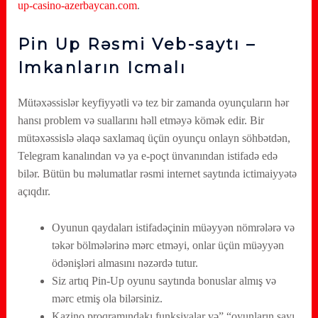
up-casino-azerbaycan.com
.
Pin Up Rəsmi Veb-saytı –
Imkanların Icmalı
Mütəxəssislər keyfiyyətli və tez bir zamanda oyunçuların hər
hansı problem və suallarını həll etməyə kömək edir. Bir
mütəxəssislə əlaqə saxlamaq üçün oyunçu onlayn söhbətdən,
Telegram kanalından və ya e-poçt ünvanından istifadə edə
bilər. Bütün bu məlumatlar rəsmi internet saytında ictimaiyyətə
açıqdır.
Oyunun qaydaları istifadəçinin müəyyən nömrələrə və
təkər bölmələrinə mərc etməyi, onlar üçün müəyyən
ödənişləri almasını nəzərdə tutur.
Siz artıq Pin-Up oyunu saytında bonuslar almış və
mərc etmiş ola bilərsiniz.
Kazino proqramındakı funksiyalar və” “oyunların sayı