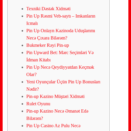
Texniki Dəstək Xidməti
Pin Up Rəsmi Veb-saytı – Imkanların
Icmalı
Pin Up Onlayn Kazinoda Uduşlarımı
Necə Çıxara Bilərəm?
Bukmeker Rəyi Pin-up
Pin Upward Bet: Mərc Seçimləri Və
İdman Kitabı
Pin Up Necə Qeydiyyatdan Keçmək
Olar?
Yeni Oyunçular Üçün Pin Up Bonusları
Nədir?
Pin-up Kazino Müştəri Xidməti
Rulet Oyunu
Pin-up Kazino Necə Əmanət Edə
Bilərəm?
Pin Up Casino Az Pulu Necə