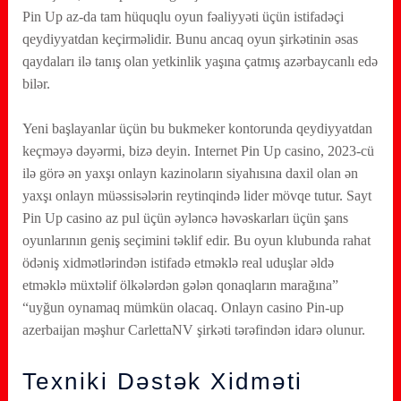
Pin Up az-da tam hüquqlu oyun fəaliyyəti üçün istifadəçi
qeydiyyatdan keçirməlidir. Bunu ancaq oyun şirkətinin əsas
qaydaları ilə tanış olan yetkinlik yaşına çatmış azərbaycanlı edə
bilər.
Yeni başlayanlar üçün bu bukmeker kontorunda qeydiyyatdan
keçməyə dəyərmi, bizə deyin. Internet Pin Up casino, 2023-cü
ilə görə ən yaxşı onlayn kazinoların siyahısına daxil olan ən
yaxşı onlayn müəssisələrin reytinqində lider mövqe tutur. Sayt
Pin Up casino az pul üçün əyləncə həvəskarları üçün şans
oyunlarının geniş seçimini təklif edir. Bu oyun klubunda rahat
ödəniş xidmətlərindən istifadə etməklə real uduşlar əldə
etməklə müxtəlif ölkələrdən gələn qonaqların marağına”
“uyğun oynamaq mümkün olacaq. Onlayn casino Pin-up
azerbaijan məşhur CarlettaNV şirkəti tərəfindən idarə olunur.
Texniki Dəstək Xidməti