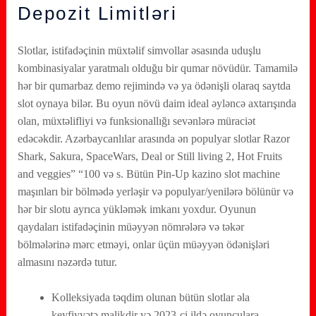
Depozit Limitləri
Slotlar, istifadəçinin müxtəlif simvollar əsasında uduşlu
kombinasiyalar yaratmalı olduğu bir qumar növüdür. Tamamilə
hər bir qumarbaz demo rejimində və ya ödənişli olaraq saytda
slot oynaya bilər. Bu oyun növü daim ideal əyləncə axtarışında
olan, müxtəlifliyi və funksionallığı sevənlərə müraciət
edəcəkdir. Azərbaycanlılar arasında ən populyar slotlar Razor
Shark, Sakura, SpaceWars, Deal or Still living 2, Hot Fruits
and veggies” “100 və s. Bütün Pin-Up kazino slot machine
maşınları bir bölmədə yerləşir və populyar/yenilərə bölünür və
hər bir slotu ayrıca yükləmək imkanı yoxdur. Oyunun
qaydaları istifadəçinin müəyyən nömrələrə və təkər
bölmələrinə mərc etməyi, onlar üçün müəyyən ödənişləri
almasını nəzərdə tutur.
Kolleksiyada təqdim olunan bütün slotlar əla
keyfiyyətə malikdir və 2023-ci ildə oyunçulara