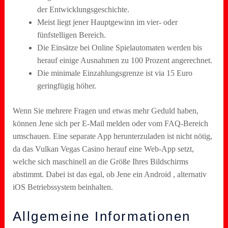
der Entwicklungsgeschichte.
Meist liegt jener Hauptgewinn im vier- oder
fünfstelligen Bereich.
Die Einsätze bei Online Spielautomaten werden bis
herauf einige Ausnahmen zu 100 Prozent angerechnet.
Die minimale Einzahlungsgrenze ist via 15 Euro
geringfügig höher.
Wenn Sie mehrere Fragen und etwas mehr Geduld haben,
können Jene sich per E-Mail melden oder vom FAQ-Bereich
umschauen. Eine separate App herunterzuladen ist nicht nötig,
da das Vulkan Vegas Casino herauf eine Web-App setzt,
welche sich maschinell an die Größe Ihres Bildschirms
abstimmt. Dabei ist das egal, ob Jene ein Android , alternativ
iOS Betriebssystem beinhalten.
Allgemeine Informationen