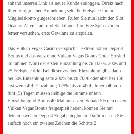
anhand unseren Link als neuer Kunde einloggen. Direkt nach
Ihrer erfolgreichen Anmeldung sein die Freispiele Ihrem
Mitgliedskonto gutgeschrieben. Rufen Sie nun leicht den Slot
Dead or Alive 2 auf und Sie können Ihre Free Spins starten
ferner versuchen, erste Gewinne zu erspielen.
Das Vulkan Vegas Casino verspricht 1 extrem hohen Depsoit
Bonus und das ganz ohne Vulkan Vegas Bonus Code. So sind
im rahmen (von) der ersten Einzahlung bis zu 100%, 300€ und
25 Freispiele drin. Bei dieser zweiten Einzahlung gibts dann
bei 50€ Einzahlung satte 200% bis zu 700€ oder aber bei 15€
erst wenn 49€ Einzahlung 125% bis zu 400€. Innerhalb von
fünf (5) Tagen müssen Selbige die Summe unfein
Einzahlungund Bonus 40 Mal umsetzen. Sobald Sie den ersten
Vulkan Vegas Bonus freigespielt haben, können Sie mit
deinem zweiten Deposit Zugabe beginnen. Dafür müssen Sie
einfach noch ein zweites Zeichen die Schritte 2.