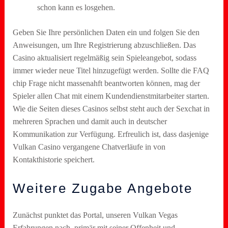
schon kann es losgehen.
Geben Sie Ihre persönlichen Daten ein und folgen Sie den
Anweisungen, um Ihre Registrierung abzuschließen. Das
Casino aktualisiert regelmäßig sein Spieleangebot, sodass
immer wieder neue Titel hinzugefügt werden. Sollte die FAQ
chip Frage nicht massenahft beantworten können, mag der
Spieler allen Chat mit einem Kundendienstmitarbeiter starten.
Wie die Seiten dieses Casinos selbst steht auch der Sexchat in
mehreren Sprachen und damit auch in deutscher
Kommunikation zur Verfügung. Erfreulich ist, dass dasjenige
Vulkan Casino vergangene Chatverläufe in von
Kontakthistorie speichert.
Weitere Zugabe Angebote
Zunächst punktet das Portal, unseren Vulkan Vegas
Erfahrungen nach, primär mit seiner Offenheit und