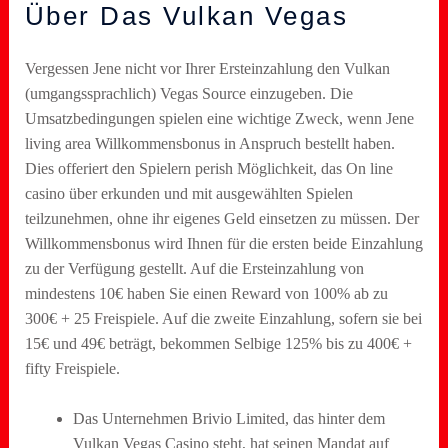
Über Das Vulkan Vegas
Vergessen Jene nicht vor Ihrer Ersteinzahlung den Vulkan
(umgangssprachlich) Vegas Source einzugeben. Die
Umsatzbedingungen spielen eine wichtige Zweck, wenn Jene
living area Willkommensbonus in Anspruch bestellt haben.
Dies offeriert den Spielern perish Möglichkeit, das On line
casino über erkunden und mit ausgewählten Spielen
teilzunehmen, ohne ihr eigenes Geld einsetzen zu müssen. Der
Willkommensbonus wird Ihnen für die ersten beide Einzahlung
zu der Verfügung gestellt. Auf die Ersteinzahlung von
mindestens 10€ haben Sie einen Reward von 100% ab zu
300€ + 25 Freispiele. Auf die zweite Einzahlung, sofern sie bei
15€ und 49€ beträgt, bekommen Selbige 125% bis zu 400€ +
fifty Freispiele.
Das Unternehmen Brivio Limited, das hinter dem
Vulkan Vegas Casino steht, hat seinen Mandat auf