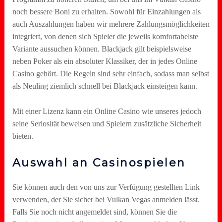
noch bessere Boni zu erhalten. Sowohl für Einzahlungen als
auch Auszahlungen haben wir mehrere Zahlungsmöglichkeiten
integriert, von denen sich Spieler die jeweils komfortabelste
Variante aussuchen können. Blackjack gilt beispielsweise
neben Poker als ein absoluter Klassiker, der in jedes Online
Casino gehört. Die Regeln sind sehr einfach, sodass man selbst
als Neuling ziemlich schnell bei Blackjack einsteigen kann.
Mit einer Lizenz kann ein Online Casino wie unseres jedoch
seine Seriosität beweisen und Spielern zusätzliche Sicherheit
bieten.
Auswahl an Casinospielen
Sie können auch den von uns zur Verfügung gestellten Link
verwenden, der Sie sicher bei Vulkan Vegas anmelden lässt.
Falls Sie noch nicht angemeldet sind, können Sie die