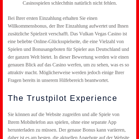
Casinospielen schlechthin natürlich nicht fehlen.
Bei Ihrer ersten Einzahlung erhalten Sie einen
Willkommensbonus, der Ihre Einzahlung aufwertet und Ihnen
zusätzliche Spielzeit verschafft. Das Vulkan Vegas Casino ist
eine beliebte Online-Glücksspielseite, die eine Vielzahl von
Spielen und Bonusangeboten für Spieler aus Deutschland und
der ganzen Welt bietet. In dieser Bewertung werden wir einen
genauen Blick auf das Casino werfen, um zu sehen, was es so
attraktiv macht. Möglicherweise werden jedoch einige Ihrer
Fragen bereits in unserem Hilfebereich beantwortet.
The Trustpilot Experience
Sie können auf die Website zugreifen und alle Spiele von
Ihrem Mobiltelefon aus spielen, ohne eine separate App
herunterladen zu müssen. Der genaue Bonus kann variieren,
daher ist es am besten, die aktuellen Angebote auf der Website