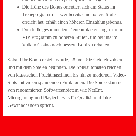
Die Höhe des Bonus orientiert sich am Status im
Treueprogramm — wer bereits eine höhere Stufe
erreicht hat, erhält einen höheren Einzahlungsbonus.
Durch die gesammelten Treuepunkte gelangt man im
VIP-Programm zu höheren Stufen, um bei uns im
Vulkan Casino noch bessere Boni zu erhalten.
Sobald Ihr Konto erstellt wurde, können Sie Geld einzahlen
und mit dem Spielen beginnen. Die Spielautomaten reichen
von klassischen Fruchtmaschinen bis hin zu modernen Video-
Slots mit vielen spannenden Funktionen. Die Spiele stammen
von renommierten Softwareanbietern wie NetEnt,
Microgaming und Playtech, was für Qualität und faire
Gewinnchancen spricht.
←
Previous Post
Next Post
→