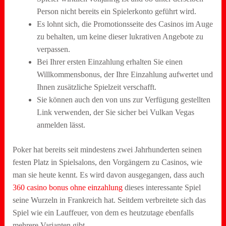
Person nicht bereits ein Spielerkonto geführt wird.
Es lohnt sich, die Promotionsseite des Casinos im Auge
zu behalten, um keine dieser lukrativen Angebote zu
verpassen.
Bei Ihrer ersten Einzahlung erhalten Sie einen
Willkommensbonus, der Ihre Einzahlung aufwertet und
Ihnen zusätzliche Spielzeit verschafft.
Sie können auch den von uns zur Verfügung gestellten
Link verwenden, der Sie sicher bei Vulkan Vegas
anmelden lässt.
Poker hat bereits seit mindestens zwei Jahrhunderten seinen
festen Platz in Spielsalons, den Vorgängern zu Casinos, wie
man sie heute kennt. Es wird davon ausgegangen, dass auch
360 casino bonus ohne einzahlung
dieses interessante Spiel
seine Wurzeln in Frankreich hat. Seitdem verbreitete sich das
Spiel wie ein Lauffeuer, von dem es heutzutage ebenfalls
mehrere Varianten gibt.