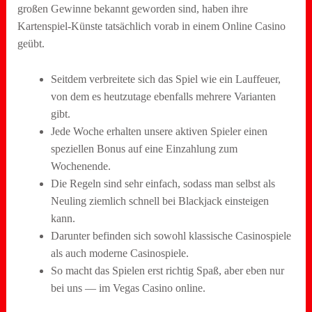
großen Gewinne bekannt geworden sind, haben ihre
Kartenspiel-Künste tatsächlich vorab in einem Online Casino
geübt.
Seitdem verbreitete sich das Spiel wie ein Lauffeuer,
von dem es heutzutage ebenfalls mehrere Varianten
gibt.
Jede Woche erhalten unsere aktiven Spieler einen
speziellen Bonus auf eine Einzahlung zum
Wochenende.
Die Regeln sind sehr einfach, sodass man selbst als
Neuling ziemlich schnell bei Blackjack einsteigen
kann.
Darunter befinden sich sowohl klassische Casinospiele
als auch moderne Casinospiele.
So macht das Spielen erst richtig Spaß, aber eben nur
bei uns — im Vegas Casino online.