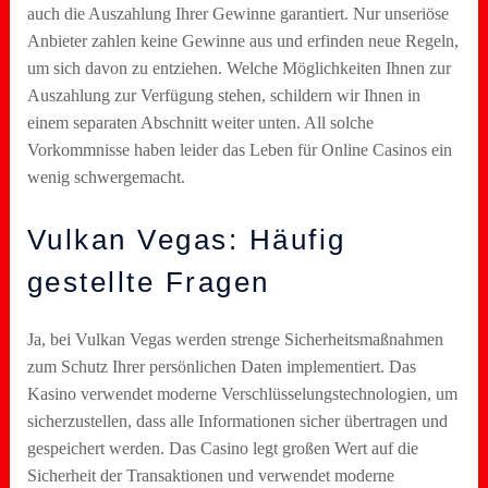
auch die Auszahlung Ihrer Gewinne garantiert. Nur unseriöse
Anbieter zahlen keine Gewinne aus und erfinden neue Regeln,
um sich davon zu entziehen. Welche Möglichkeiten Ihnen zur
Auszahlung zur Verfügung stehen, schildern wir Ihnen in
einem separaten Abschnitt weiter unten. All solche
Vorkommnisse haben leider das Leben für Online Casinos ein
wenig schwergemacht.
Vulkan Vegas: Häufig
gestellte Fragen
Ja, bei Vulkan Vegas werden strenge Sicherheitsmaßnahmen
zum Schutz Ihrer persönlichen Daten implementiert. Das
Kasino verwendet moderne Verschlüsselungstechnologien, um
sicherzustellen, dass alle Informationen sicher übertragen und
gespeichert werden. Das Casino legt großen Wert auf die
Sicherheit der Transaktionen und verwendet moderne