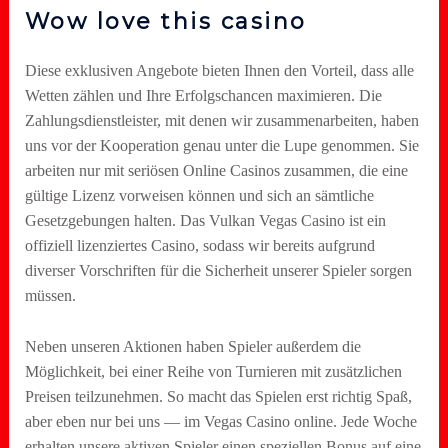
Wow love this casino
Diese exklusiven Angebote bieten Ihnen den Vorteil, dass alle
Wetten zählen und Ihre Erfolgschancen maximieren. Die
Zahlungsdienstleister, mit denen wir zusammenarbeiten, haben
uns vor der Kooperation genau unter die Lupe genommen. Sie
arbeiten nur mit seriösen Online Casinos zusammen, die eine
gültige Lizenz vorweisen können und sich an sämtliche
Gesetzgebungen halten. Das Vulkan Vegas Casino ist ein
offiziell lizenziertes Casino, sodass wir bereits aufgrund
diverser Vorschriften für die Sicherheit unserer Spieler sorgen
müssen.
Neben unseren Aktionen haben Spieler außerdem die
Möglichkeit, bei einer Reihe von Turnieren mit zusätzlichen
Preisen teilzunehmen. So macht das Spielen erst richtig Spaß,
aber eben nur bei uns — im Vegas Casino online. Jede Woche
erhalten unsere aktiven Spieler einen speziellen Bonus auf eine