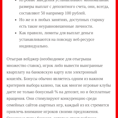
размеры выплат с депозитного счета, они, всегда,
составляют 50 например 100 рублей.
Но же и в любых занятиях, доступных старику
есть такие неуравновешенные личности.
Как правило, лимиты для выплат деньги
устанавливаются на повсюду веб-ресурсе
индивидуально.
Отыграв вейджер (необходимое для отыгрыша
множество ставок), игрок либо вывести выигранные
кварплату на банковскую карту или электронный
кошелёк. Бонусы обычно являетесь одним из важном
критериев выбора казино, так как многие игровые клубы
даете не только бонусный % на депозит, но и бесплатные
вращения. Они стимулируют конкуренцию среди
семейных сайтов азартных игр, каждый из их стремится
привлечь внимание игроков своими предложения.