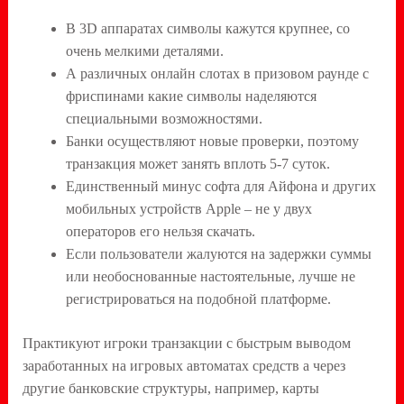
В 3D аппаратах символы кажутся крупнее, со
очень мелкими деталями.
А различных онлайн слотах в призовом раунде с
фриспинами какие символы наделяются
специальными возможностями.
Банки осуществляют новые проверки, поэтому
транзакция может занять вплоть 5-7 суток.
Единственный минус софта для Айфона и других
мобильных устройств Apple – не у двух
операторов его нельзя скачать.
Если пользователи жалуются на задержки суммы
или необоснованные настоятельные, лучше не
регистрироваться на подобной платформе.
Практикуют игроки транзакции с быстрым выводом
заработанных на игровых автоматах средств а через
другие банковские структуры, например, карты