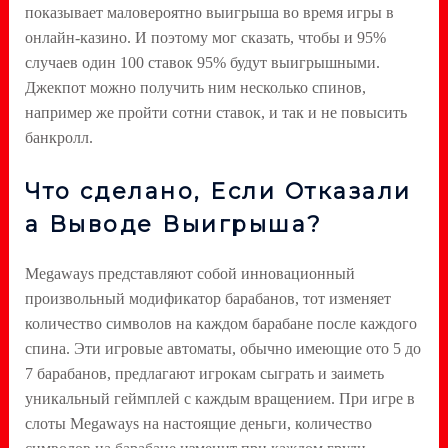
показывает маловероятно выигрыша во время игры в
онлайн-казино. И поэтому мог сказать, чтобы и 95%
случаев один 100 ставок 95% будут выигрышными.
Джекпот можно получить ним несколько спинов,
например же пройти сотни ставок, и так и не повысить
банкролл.
Что сделано, Если Отказали
а Выводе Выигрыша?
Megaways представляют собой инновационный
произвольный модификатор барабанов, тот изменяет
количество символов на каждом барабане после каждого
спина. Эти игровые автоматы, обычно имеющие ото 5 до
7 барабанов, предлагают игрокам сыграть и заиметь
уникальный геймплей с каждым вращением. При игре в
слоты Megaways на настоящие деньги, количество