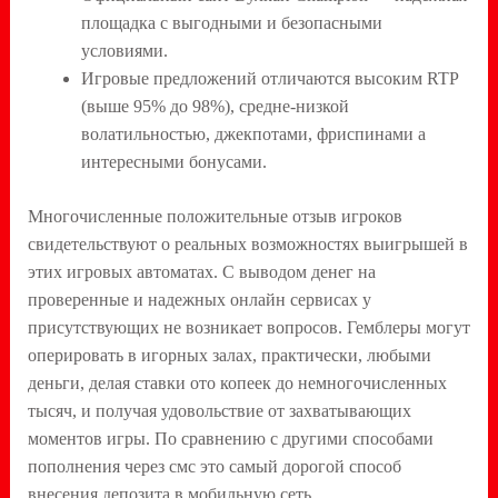
площадка с выгодными и безопасными
условиями.
Игровые предложений отличаются высоким RTP
(выше 95% до 98%), средне-низкой
волатильностью, джекпотами, фриспинами а
интересными бонусами.
Многочисленные положительные отзыв игроков
свидетельствуют о реальных возможностях выигрышей в
этих игровых автоматах. С выводом денег на
проверенные и надежных онлайн сервисах у
присутствующих не возникает вопросов. Гемблеры могут
оперировать в игорных залах, практически, любыми
деньги, делая ставки ото копеек до немногочисленных
тысяч, и получая удовольствие от захватывающих
моментов игры. По сравнению с другими способами
пополнения через смс это самый дорогой способ
внесения депозита в мобильную сеть.