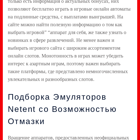
только есть информация о актуальных бонусах, них
позволяют бесплатно играть в игровые онлайн автоматы
на подлинные средства, с выплатами выигрышей. На
сайте можно найти полезную информацию о том как
выбрать игровой” “аппарат для себя, же также узнать о
новинках в сфере развлечений. Не менее важен и
выбирать игрового сайта с широким ассортиментом
онлайн слотов. Монотонность в играх может убедить
интерес к азартным играм, поэтому важен выбирать
такие платформы, где представлено немногочисленных
увлекательных и разнообразных слотов.
Подборка Эмуляторов
Netent со Возможностью
Отмазки
Вращение аппаратов, предоставленных неофициальных