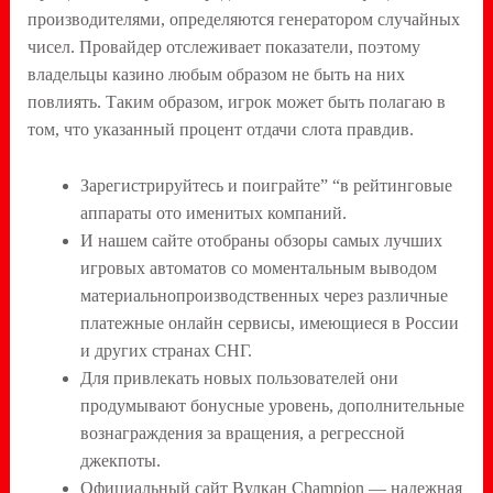
производителями, определяются генератором случайных
чисел. Провайдер отслеживает показатели, поэтому
владельцы казино любым образом не быть на них
повлиять. Таким образом, игрок может быть полагаю в
том, что указанный процент отдачи слота правдив.
Зарегистрируйтесь и поиграйте” “в рейтинговые
аппараты ото именитых компаний.
И нашем сайте отобраны обзоры самых лучших
игровых автоматов со моментальным выводом
материальнопроизводственных через различные
платежные онлайн сервисы, имеющиеся в России
и других странах СНГ.
Для привлекать новых пользователей они
продумывают бонусные уровень, дополнительные
вознаграждения за вращения, а регрессной
джекпоты.
Официальный сайт Вулкан Champion — надежная