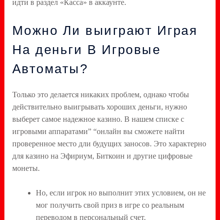
идти в раздел «Касса» в аккаунте.
Можно Ли выиграют Играя
На деньги В Игровые
Автоматы?
Только это делается никаких проблем, однако чтобы
действительно выигрывать хороших деньги, нужно
выберет самое надежное казино. В нашем списке с
игровыми аппаратами” “онлайн вы сможете найти
проверенное место дли будущих заносов. Это характерно
для казино на Эфириум, Биткоин и другие цифровые
монеты.
Но, если игрок но выполнит этих условием, он не
мог получить свой приз в игре со реальным
переводом в персональный счет.