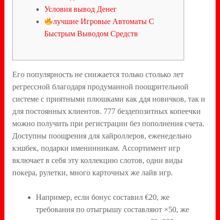
Условия вывод Денег
лучшие Игровые Автоматы С
Быстрым Выводом Средств
Его популярность не снижается только столько лет
регрессной благодаря продуманной поощрительной
системе с приятными плюшками как ддя новичков, так и
для постоянных клиентов. 777 бездепозитных копеечки
можно получить при регистрации без пополнения счета.
Доступны поощрения для хайроллеров, еженедельно
кэшбек, подарки именинникам. Ассортимент игр
включает в себя эту коллекцию слотов, одни виды
покера, рулетки, много карточных же лайв игр.
Например, если бонус составил €20, же
требования по отыгрышу составляют ×50, же