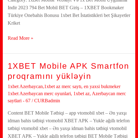
English
Indir 2023 794 Bet Mobil BET Giriş – 1XBET Bookmaker
Language
Türkiye Onebahis Bonusu 1xbet Bet İstatistikleri bet Şikayetler
and
Kriket
Literature
Read More »
1XBET Mobile APK Smartfon
1XBET
Mobile
proqramını yükləyin
APK
1xbet Azerbaycan,1xbet az merc saytı, en yaxsi bukmeker
Smartfon
1xbet Azerbaycan merc oyunlari, 1xbet az, Azerbaycan merc
proqramını
saytlari - 67
/
CURBadmin
yükləyin
Content BET Mobile Tətbiqi – app vtomobil xbet – Ən yaxşı
idman bahis tətbiqi vtomobil XBET APK – Yukle ağıllı telefon
tətbiqi vtomobil xbet – Ən yaxşı idman bahis tətbiqi vtomobil
XBET APK – Yukle ağıllı telefon tətbiqi BET Mobile Tətbiqi