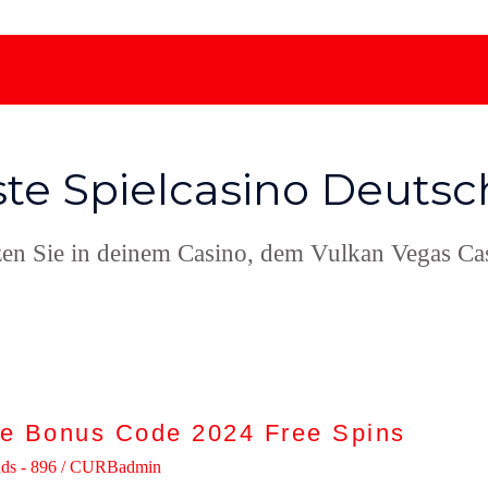
ste Spielcasino Deutsc
izen Sie in deinem Casino, dem Vulkan Vegas Ca
ele Bonus Code 2024 Free Spins
ds - 896
/
CURBadmin