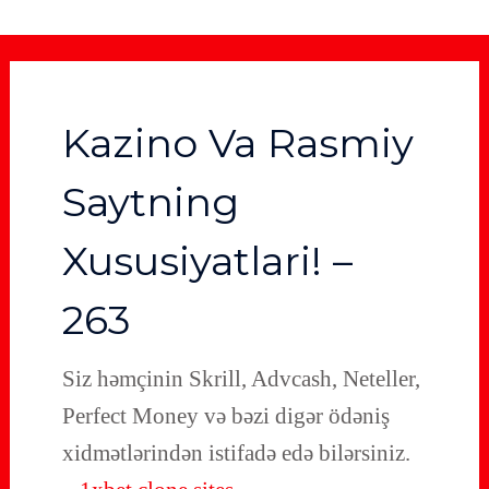
Skip
to
content
Kazino Va Rasmiy
Saytning
Xususiyatlari! –
263
Siz həmçinin Skrill, Advcash, Neteller,
Perfect Money və bəzi digər ödəniş
xidmətlərindən istifadə edə bilərsiniz.