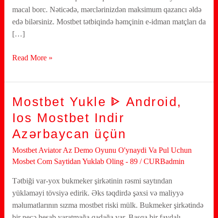
macal borc. Nəticədə, mərclərinizdən maksimum qazancı əldə
edə bilərsiniz. Mostbet tətbiqində həmçinin e-idman matçları da
[…]
Read More »
Mostbet Yukle ᐈ Android,
Mostbet
Yukle
Ios Mostbet Indir
ᐈ
Azərbaycan üçün
Android,
Ios
Mostbet Aviator Az Demo Oyunu O'ynaydi Va Pul Uchun
Mostbet
Mosbet Com Saytidan Yuklab Oling - 89
/
CURBadmin
Indir
Tətbiği var-yox bukmeker şirkətinin rəsmi saytından
Azərbaycan
yükləməyi tövsiyə edirik. Əks təqdirdə şəxsi və maliyyə
üçün
məlumatlarının sızma mostbet riski mülk. Bukmeker şirkətində
bir neçə hesab yaratmağa qadağa var. Başqa bir faydalı