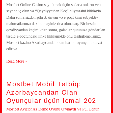
Saytı
Mostbet Online Casino say tikmək üçün sadəcə onların veb
Ags
saytına iç olun və “Qeydiyyatdan Keç” düyməsini klikləyin.
Iseg
Daha sonra sizdən şöhrət, ünvan və e-poçt kimi subyektiv
Perú
məlumatlarınızı daxil etməyiniz rica olunacaq. Bir hesabı
Empresa
qeydiyyatdan keçirdikdən sonra, gələnlər qutunuza göndərilən
De
təsdiq e-poçtundaki linkə klikləməklə onu təsdiqləməlisiniz.
Seguridad
Mostbet kazino Azərbaycandan olan hər bir oyunçunu dəvət
Privada
edir və
En
Perú
Read More »
Mostbet Mobil Tətbiq:
Mostbet
Mobil
Azərbaycandan Olan
Tətbiq:
Oyunçular üçün Icmal 202
Azərbaycandan
Olan
Mostbet Aviator Az Demo Oyunu O'ynaydi Va Pul Uchun