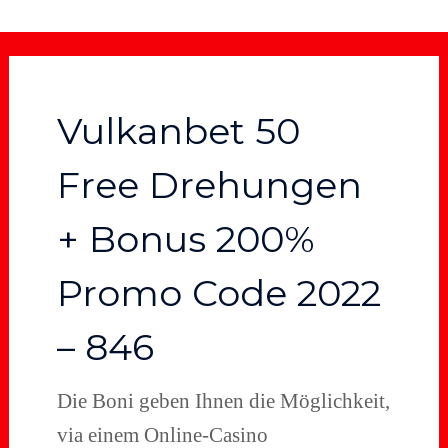
Skip
to
content
Vulkanbet 50
Free Drehungen
+ Bonus 200%
Promo Code 2022
– 846
Die Boni geben Ihnen die Möglichkeit,
via einem Online-Casino